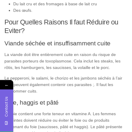
Du lait cru et des fromages à base de lait cru
Des œufs.
Pour Quelles Raisons Il faut Réduire ou
Eviter?
Viande séchée et insuffisamment cuite
La viande doit être entièrement cuite en raison du risque de
parasites porteurs de toxoplasmose. Cela inclut les steaks, les
rôtis, les hamburgers, les saucisses, la volaille et le porc.
Le pepperoni, le salami, le chorizo et les jambons séchés à l’air
←
libre peuvent également contenir ces parasites ;. Il faut les
consommer cuits.
Contact Us
Foie, haggis et pâté
Le foie contient une forte teneur en vitamine A. Les femmes
enceintes doivent réduire ou éviter le foie ou de produits
contenant du foie (saucisses, pâté et haggis). Le pâté présente