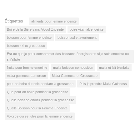
Étiquettes :
aliments pour femme enceinte
Boire de la Bière sans Alcool Enceinte
boire vitamalt enceinte
boisson pour femme enceinte
boisson xxl et avortement
boisson xxl et grossesse
Est-ce que je peux consommer des boissons énergisantes si je suis enceinte ou
si j’allaite
fruits pour femme enceinte
malta boisson composition
malta et lait bienfaits
malta guinness cameroun
Malta Guinness et Grossesse
peut-on boire du tonic pendant la grossesse
Puis je prendre Malta Guinness
Que peut-on boire pendant la grossesse
Quelle boisson choisir pendant la grossesse
Quelle Boisson pour la Femme Enceinte
Voici ce qui est utile pour la femme enceinte