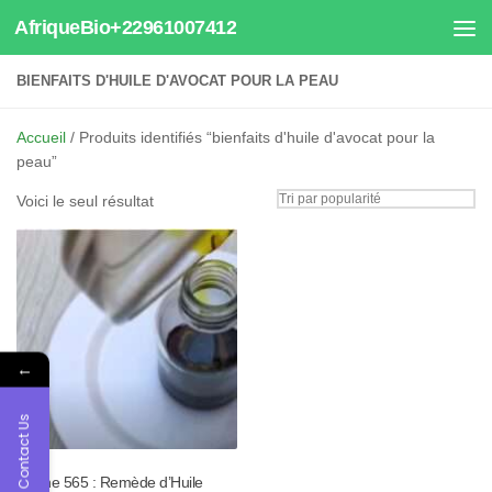
AfriqueBio+22961007412
Au dessous du contenu
BIENFAITS D'HUILE D'AVOCAT POUR LA PEAU
Accueil
/ Produits identifiés “bienfaits d'huile d'avocat pour la
peau”
Voici le seul résultat
←
Contact Us
Tisane 565 : Remède d’Huile