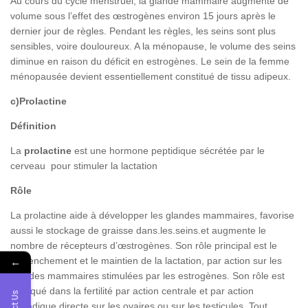
Au cours du cycle menstruel, la glande mammaire augmente de
volume sous l’effet des œstrogènes environ 15 jours après le
dernier jour de règles. Pendant les règles, les seins sont plus
sensibles, voire douloureux. A la ménopause, le volume des seins
diminue en raison du déficit en estrogènes. Le sein de la femme
ménopausée devient essentiellement constitué de tissu adipeux.
c)Prolactine
Définition
La
prolactine
est une hormone peptidique sécrétée par le
cerveau pour stimuler la lactation
Rôle
La prolactine aide à développer les glandes mammaires, favorise
aussi le stockage de graisse dans.les.seins.et augmente le
nombre de récepteurs d’œstrogènes. Son rôle principal est le
←
déclenchement et le maintien de la lactation, par action sur les
glandes mammaires stimulées par les estrogènes. Son rôle est
impliqué dans la fertilité par action centrale et par action
gonadique directe sur les ovaires ou sur les testicules. Tout