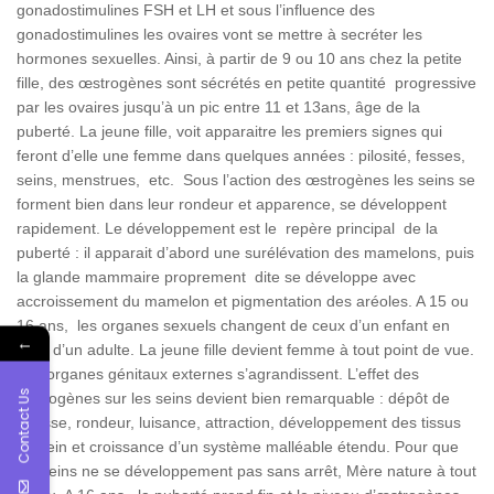
gonadostimulines FSH et LH et sous l’influence des
gonadostimulines les ovaires vont se mettre à secréter les
hormones sexuelles. Ainsi, à partir de 9 ou 10 ans chez la petite
fille, des œstrogènes sont sécrétés en petite quantité progressive
par les ovaires jusqu’à un pic entre 11 et 13ans, âge de la
puberté. La jeune fille, voit apparaitre les premiers signes qui
feront d’elle une femme dans quelques années : pilosité, fesses,
seins, menstrues, etc. Sous l’action des œstrogènes les seins se
forment bien dans leur rondeur et apparence, se développent
rapidement. Le développement est le repère principal de la
puberté : il apparait d’abord une surélévation des mamelons, puis
la glande mammaire proprement dite se développe avec
accroissement du mamelon et pigmentation des aréoles. A 15 ou
16 ans, les organes sexuels changent de ceux d’un enfant en
←
celui d’un adulte. La jeune fille devient femme à tout point de vue.
Les organes génitaux externes s’agrandissent. L’effet des
Contact Us
œstrogènes sur les seins devient bien remarquable : dépôt de
graisse, rondeur, luisance, attraction, développement des tissus
du sein et croissance d’un système malléable étendu. Pour que
les seins ne se développement pas sans arrêt, Mère nature à tout