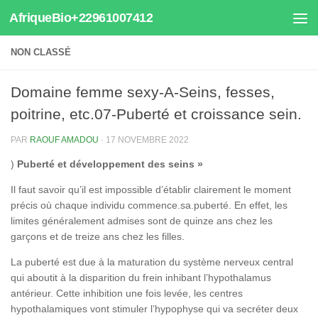
AfriqueBio+22961007412
Au dessous du contenu
NON CLASSÉ
Domaine femme sexy-A-Seins, fesses,
poitrine, etc.07-Puberté et croissance sein.
PAR
RAOUF AMADOU
·
17 NOVEMBRE 2022
)
Puberté et développement des seins »
Il faut savoir qu’il est impossible d’établir clairement le moment
précis où chaque individu commence.sa.puberté. En effet, les
limites généralement admises sont de quinze ans chez les
garçons et de treize ans chez les filles.
La puberté est due à la maturation du système nerveux central
qui aboutit à la disparition du frein inhibant l’hypothalamus
antérieur. Cette inhibition une fois levée, les centres
hypothalamiques vont stimuler l’hypophyse qui va secréter deux