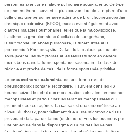
personnes ayant une maladie pulmonaire sous-jacente. Ce type
de pneumothorax survient le plus souvent lors de la rupture d’une
bulle chez une personne âgée atteinte de bronchopneumopathie
chronique obstructive (BPCO), mais survient également avec
d’autres maladies pulmonaires, telles que la mucoviscidose,
l’ asthme, la granulomatose à cellules de Langerhans,
la sarcoïdose, un abcès pulmonaire, la tuberculose et la
pneumonie à Pneumocystis. Du fait de la maladie pulmonaire
sous-jacente, les symptômes et les résultats sont en général
moins bons dans la forme spontanée secondaire. Le taux de
récidive est proche de celui de la forme spontanée primitive.
Le
pneumothorax cataménial
est une forme rare de
pneumothorax spontané secondaire. Il survient dans les 48
heures suivant le début des menstruations chez les femmes non
ménopausées et parfois chez les femmes ménopausées qui
prennent des
œstrogènes
. La cause est une endométriose au
niveau du thorax, potentiellement due à une migration de tissu
provenant de la paroi utérine (endomètre) vers les poumons par
une ouverture dans le diaphragme ou à travers les veines
( endométriose est le terme médical employé lorsque du tissu