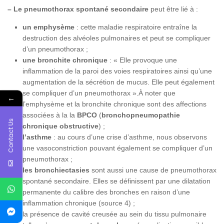
– Le pneumothorax spontané secondaire
peut être lié à :
un emphysème
: cette maladie respiratoire entraîne la
destruction des alvéoles pulmonaires et peut se compliquer
d’un pneumothorax ;
une bronchite chronique
: « Elle provoque une
inflammation de la paroi des voies respiratoires ainsi qu’une
augmentation de la sécrétion de mucus. Elle peut également
se compliquer d’un pneumothorax ».À noter que
←
l’emphysème et la bronchite chronique sont des affections
associées à la la
BPCO
(
bronchopneumopathie
Contact Us
chronique obstructive
) ;
l’asthme
: au cours d’une crise d’asthme, nous observons
une vasoconstriction pouvant également se compliquer d’un
pneumothorax ;
les bronchiectasies
sont aussi une cause de pneumothorax
spontané secondaire. Elles se définissent par une dilatation
permanente du calibre des bronches en raison d’une
inflammation chronique (source 4) ;
la présence de cavité creusée au sein du tissu pulmonaire