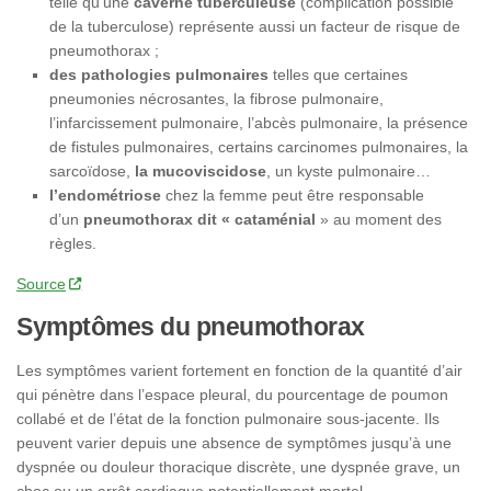
telle qu’une
caverne tuberculeuse
(complication possible
de la tuberculose) représente aussi un facteur de risque de
pneumothorax ;
des pathologies pulmonaires
telles que certaines
pneumonies nécrosantes, la fibrose pulmonaire,
l’infarcissement pulmonaire, l’abcès pulmonaire, la présence
de fistules pulmonaires, certains carcinomes pulmonaires, la
sarcoïdose,
la mucoviscidose
, un kyste pulmonaire…
l’endométriose
chez la femme peut être responsable
d’un
pneumothorax dit «
cataménial
» au moment des
règles.
Source
Symptômes du pneumothorax
Les symptômes varient fortement en fonction de la quantité d’air
qui pénètre dans l’espace pleural, du pourcentage de poumon
collabé et de l’état de la fonction pulmonaire sous-jacente. Ils
peuvent varier depuis une absence de symptômes jusqu’à une
dyspnée ou douleur thoracique discrète, une dyspnée grave, un