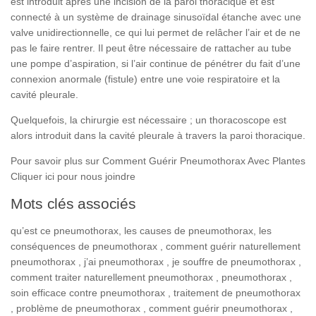
est introduit après une incision de la paroi thoracique et est
connecté à un système de drainage sinusoïdal étanche avec une
valve unidirectionnelle, ce qui lui permet de relâcher l’air et de ne
pas le faire rentrer. Il peut être nécessaire de rattacher au tube
une pompe d’aspiration, si l’air continue de pénétrer du fait d’une
connexion anormale (fistule) entre une voie respiratoire et la
cavité pleurale.
Quelquefois, la chirurgie est nécessaire ; un thoracoscope est
alors introduit dans la cavité pleurale à travers la paroi thoracique.
Pour savoir plus sur Comment Guérir Pneumothorax Avec Plantes
Cliquer ici pour nous joindre
Mots clés associés
qu’est ce pneumothorax, les causes de pneumothorax, les
conséquences de pneumothorax , comment guérir naturellement
pneumothorax , j’ai pneumothorax , je souffre de pneumothorax ,
comment traiter naturellement pneumothorax , pneumothorax ,
soin efficace contre pneumothorax , traitement de pneumothorax
, problème de pneumothorax , comment guérir pneumothorax ,