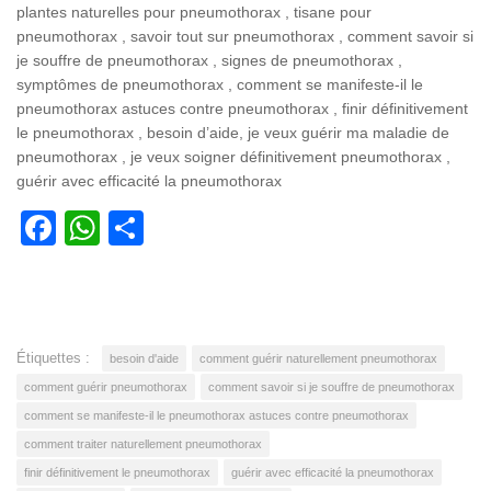
plantes naturelles pour pneumothorax , tisane pour
pneumothorax , savoir tout sur pneumothorax , comment savoir si
je souffre de pneumothorax , signes de pneumothorax ,
symptômes de pneumothorax , comment se manifeste-il le
pneumothorax astuces contre pneumothorax , finir définitivement
le pneumothorax , besoin d’aide, je veux guérir ma maladie de
pneumothorax , je veux soigner définitivement pneumothorax ,
guérir avec efficacité la pneumothorax
Facebook
WhatsApp
Partager
Étiquettes :
besoin d'aide
comment guérir naturellement pneumothorax
comment guérir pneumothorax
comment savoir si je souffre de pneumothorax
comment se manifeste-il le pneumothorax astuces contre pneumothorax
comment traiter naturellement pneumothorax
finir définitivement le pneumothorax
guérir avec efficacité la pneumothorax