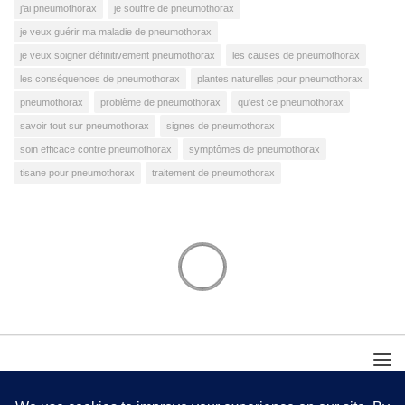
j'ai pneumothorax
je souffre de pneumothorax
je veux guérir ma maladie de pneumothorax
je veux soigner définitivement pneumothorax
les causes de pneumothorax
les conséquences de pneumothorax
plantes naturelles pour pneumothorax
pneumothorax
problème de pneumothorax
qu'est ce pneumothorax
savoir tout sur pneumothorax
signes de pneumothorax
soin efficace contre pneumothorax
symptômes de pneumothorax
tisane pour pneumothorax
traitement de pneumothorax