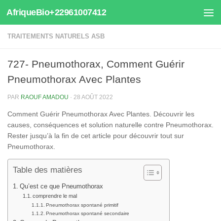
AfriqueBio+22961007412
Au dessous du contenu
TRAITEMENTS NATURELS ASB
727- Pneumothorax, Comment Guérir
Pneumothorax Avec Plantes
PAR
RAOUF AMADOU
·
28 AOÛT 2022
Comment Guérir Pneumothorax Avec Plantes. Découvrir les
causes, conséquences et solution naturelle contre Pneumothorax.
Rester jusqu’à la fin de cet article pour découvrir tout sur
Pneumothorax.
Table des matières
Qu’est ce que Pneumothorax
comprendre le mal
Pneumothorax spontané primitif
Pneumothorax spontané secondaire