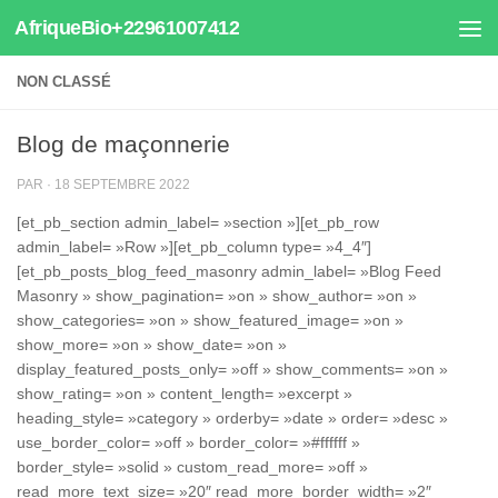
AfriqueBio+22961007412
Au dessous du contenu
NON CLASSÉ
Blog de maçonnerie
PAR
·
18 SEPTEMBRE 2022
[et_pb_section admin_label= »section »][et_pb_row
admin_label= »Row »][et_pb_column type= »4_4″]
[et_pb_posts_blog_feed_masonry admin_label= »Blog Feed
Masonry » show_pagination= »on » show_author= »on »
show_categories= »on » show_featured_image= »on »
show_more= »on » show_date= »on »
display_featured_posts_only= »off » show_comments= »on »
show_rating= »on » content_length= »excerpt »
heading_style= »category » orderby= »date » order= »desc »
use_border_color= »off » border_color= »#ffffff »
border_style= »solid » custom_read_more= »off »
read_more_text_size= »20″ read_more_border_width= »2″