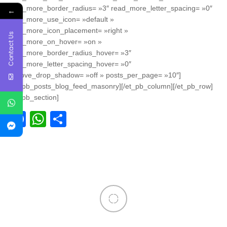
read_more_border_radius= »3″ read_more_letter_spacing= »0″
←
read_more_use_icon= »default »
read_more_icon_placement= »right »
Contact Us
read_more_on_hover= »on »
read_more_border_radius_hover= »3″
read_more_letter_spacing_hover= »0″
remove_drop_shadow= »off » posts_per_page= »10″]
[/et_pb_posts_blog_feed_masonry][/et_pb_column][/et_pb_row]
[/et_pb_section]
Facebook
WhatsApp
Partager