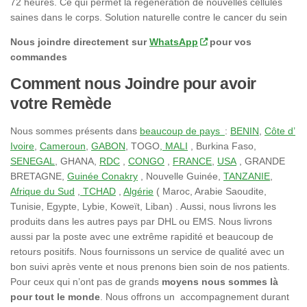
72 heures. Ce qui permet la régénération de nouvelles cellules
saines dans le corps. Solution naturelle contre le cancer du sein
Nous joindre directement sur
WhatsApp
pour vos
commandes
Comment nous Joindre pour avoir
votre Remède
Nous sommes présents dans
beaucoup de pays
:
BENIN
,
Côte d’
Ivoire
,
Cameroun
,
GABON
, TOGO
, MALI
, Burkina Faso,
SENEGAL
, GHANA,
RDC
,
CONGO
,
FRANCE
,
USA
, GRANDE
BRETAGNE,
Guinée Conakry
, Nouvelle Guinée,
TANZANIE
,
Afrique du Sud
,
TCHAD
,
Algérie
( Maroc, Arabie Saoudite,
Tunisie, Egypte, Lybie, Koweït, Liban) . Aussi, nous livrons les
produits dans les autres pays par DHL ou EMS. Nous livrons
aussi par la poste avec une extrême rapidité et beaucoup de
retours positifs. Nous fournissons un service de qualité avec un
bon suivi après vente et nous prenons bien soin de nos patients.
Pour ceux qui n’ont pas de grands
moyens nous sommes là
pour tout le monde
. Nous offrons un accompagnement durant