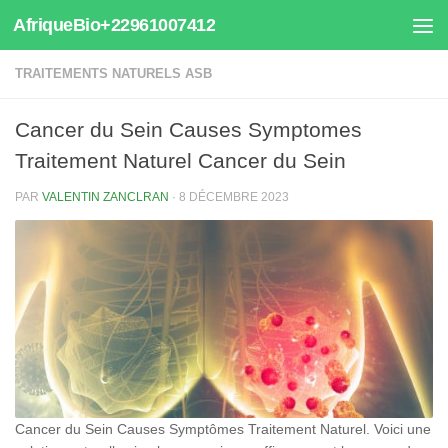
AfriqueBio+22961007412
Au dessous du contenu
TRAITEMENTS NATURELS ASB
Cancer du Sein Causes Symptomes
Traitement Naturel Cancer du Sein
PAR
VALENTIN ZANCLRAN
·
8 DÉCEMBRE 2023
Cancer du Sein Causes Symptômes Traitement Naturel. Voici une