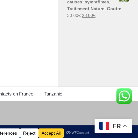
causes, symptômes,
30.00€.
29.00€.
Traitement Naturel Goutte
Le
Le
30.00
€
28.00
€
prix
prix
initial
actuel
était :
est :
30.00€.
28.00€.
tacts en France
Tanzanie
FR