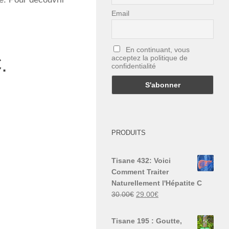
Email
En continuant, vous
.
acceptez la politique de
confidentialité
PRODUITS
Tisane 432: Voici
Comment Traiter
Naturellement l'Hépatite C
Le
Le
30.00
€
29.00
€
prix
prix
initial
actuel
Tisane 195 : Goutte,
était :
est :