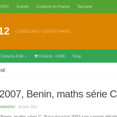
RDC
Guinée
Contacts en France
Tanzanie
12
+22956115647 +2250707744551
Contacts ASB
0 Article
0.00€
Shop
SSÉ
2007, Benin, maths série C
 AMADOU
·
28 MAI 2022
Benin, maths série C. Baccalauréat 2007 son corrigé détaill