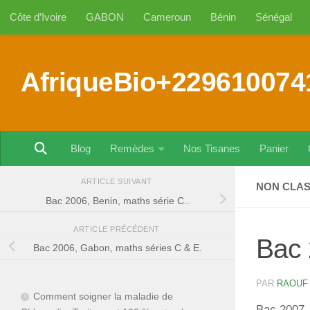
Côte d’Ivoire
GABON
Cameroun
Bénin
Sénégal
Au dessous du contenu
AfriqueBio+229610074
Blog
Remèdes
Nos Tisanes
Panier
ARTICLE SUIVANT
NON CLA
Bac 2006, Benin, maths série C..
ARTICLE PRÉCÉDENT
Bac 
Bac 2006, Gabon, maths séries C & E.
PAR
RAOUF
Comment soigner la maladie de
Bac 2007, 