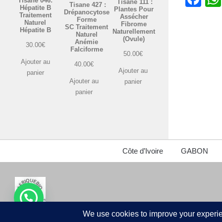
Tisane 046:
Tisane 111 :
Tisane 427 :
Hépatite B
Plantes Pour
Drépanocytose
Traitement
Assécher
Forme
Naturel
Fibrome
SC Traitement
Hépatite B
Naturellement
Naturel
(Ovule)
Anémie
30.00
€
Falciforme
50.00
€
Ajouter au
40.00
€
Ajouter au
panier
Ajouter au
panier
panier
Côte d’Ivoire
GABON