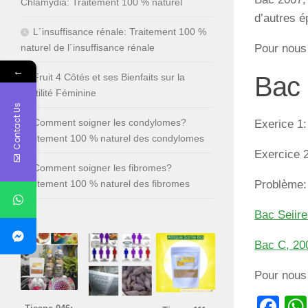
Chlamydia: Traitement 100 % naturel
d’autres 
L´insuffisance rénale: Traitement 100 %
Pour nous
naturel de l´insuffisance rénale
←
Bac 
Fruit 4 Côtés et ses Bienfaits sur la
Fertilité Féminine
Contact Us
Comment soigner les condylomes?
Exerice 1:
Traitement 100 % naturel des condylomes
Exercice 2
Comment soigner les fibromes?
Problème: 
Traitement 100 % naturel des fibromes
Bac Seiir
Bac C, 200
Pour nous
Fa