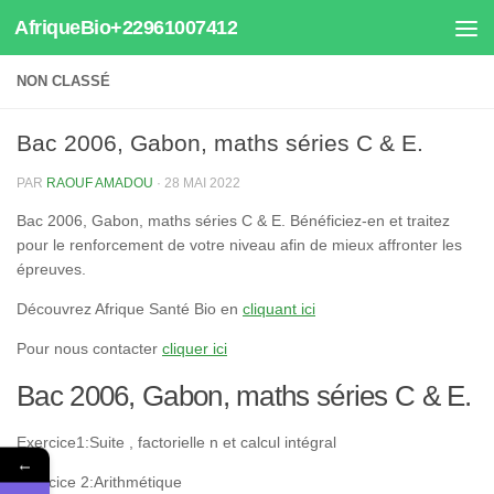
AfriqueBio+22961007412
Au dessous du contenu
NON CLASSÉ
Bac 2006, Gabon, maths séries C & E.
PAR
RAOUF AMADOU
·
28 MAI 2022
Bac 2006, Gabon, maths séries C & E. Bénéficiez-en et traitez
pour le renforcement de votre niveau afin de mieux affronter les
épreuves.
Découvrez Afrique Santé Bio en
cliquant ici
Pour nous contacter
cliquer ici
Bac 2006, Gabon, maths séries C & E.
Exercice1:Suite , factorielle n et calcul intégral
←
Exercice 2:Arithmétique