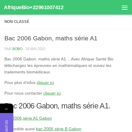
AfriqueBio+22961007412
Au dessous du contenu
NON CLASSÉ
Bac 2006 Gabon, maths série A1
PAR
BOBO
·
26 MAI 2022
Bac 2006 Gabon, maths série A1… Avec Afrique Santé Bio
téléchargez les épreuves en mathématiques et suivez les
traitements biomédicaux
Pour plus d’infos
cliquer ici
Pour nous contacter
cliquer ici
Bac 2006 Gabon, maths série A1.
←
bac 2006,série A1 Gabon
Contact Us
Disponible aussi
bac 2006,série B Gabon