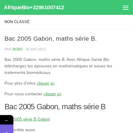
AfriqueBio+22961007412
Au dessous du contenu
NON CLASSÉ
Bac 2005 Gabon, maths série B.
PAR
BOBO
·
26 MAI 2022
Bac 2005 Gabon, maths série B. Avec Afrique Santé Bio
téléchargez les épreuves en mathématiques et suivez les
traitements biomédicaux
Pour plus d’infos
cliquer ici
Pour nous contacter
cliquer ici
Bac 2005 Gabon, maths série B
bac 2005,série B Gabon
←
Disponible aussi