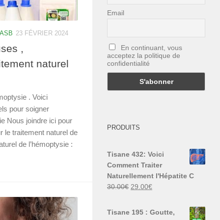
Email
 ASB
23 FÉVRIER 2024
ses ,
En continuant, vous
acceptez la politique de
itement naturel
confidentialité
moptysie . Voici
els pour soigner
 Nous joindre ici pour
PRODUITS
r le traitement naturel de
turel de l’hémoptysie :
Tisane 432: Voici
Comment Traiter
Naturellement l'Hépatite C
Le
Le
30.00
€
29.00
€
prix
prix
initial
actuel
Tisane 195 : Goutte,
était :
est :