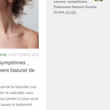
causes, symptômes,
30.00€.
29.00€.
Traitement Naturel Goutte
Le
Le
30.00
€
28.00
€
prix
prix
initial
actuel
était :
est :
30.00€.
28.00€.
 ASB
1 SEPTEMBRE 2023
 Symptômes ,
ment Naturel de
el de la Varicelle. Les
rir la varicelles sans
us joindre ici pour avoir
 causes et traitement