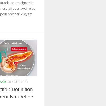
turels pour soigner le
indre ici pour avoir plus
 pour soigner le kyste
 ASB
28 AOÛT 2023
te : Définition
ment Naturel de