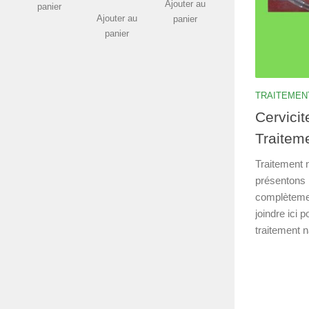
Ajouter au
panier
Ajouter au
panier
panier
TRAITEMEN
Cervicit
Traiteme
Traitement n
présentons l
complètemen
joindre ici p
traitement na