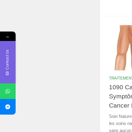
←
Contact Us
TRAITEMEN
1090 Ca
Symptôm
Cancer 
Soin Nature
les soins na
sans aucun r