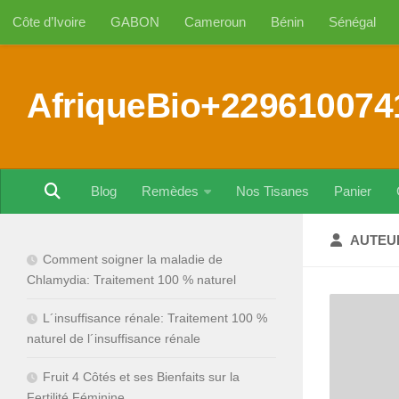
Côte d’Ivoire
GABON
Cameroun
Bénin
Sénégal
Au dessous du contenu
AfriqueBio+229610074
Blog
Remèdes
Nos Tisanes
Panier
AUTEU
Comment soigner la maladie de
Chlamydia: Traitement 100 % naturel
L´insuffisance rénale: Traitement 100 %
naturel de l´insuffisance rénale
Fruit 4 Côtés et ses Bienfaits sur la
Fertilité Féminine