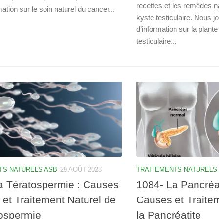
recettes et les remèdes na
mation sur le soin naturel du cancer...
kyste testiculaire. Nous jo
d’information sur la plante
testiculaire...
TS NATURELS ASB
29 AOÛT 2023
TRAITEMENTS NATURELS
a Tératospermie : Causes
1084- La Pancréati
 et Traitement Naturel de
Causes et Traite
tospermie
la Pancréatite