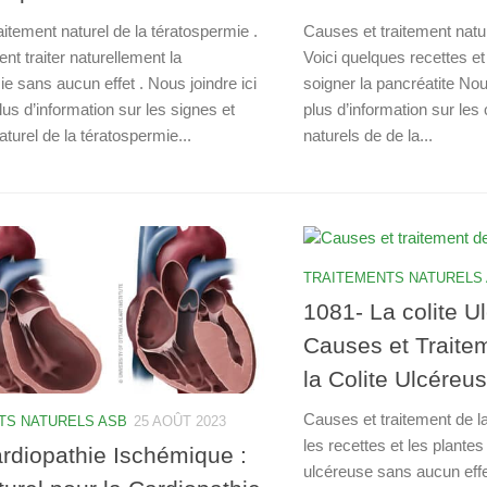
aitement naturel de la tératospermie .
Causes et traitement natur
t traiter naturellement la
Voici quelques recettes e
e sans aucun effet . Nous joindre ici
soigner la pancréatite Nous
lus d’information sur les signes et
plus d’information sur les
aturel de la tératospermie...
naturels de de la...
TRAITEMENTS NATURELS
1081- La colite U
Causes et Traite
la Colite Ulcéreu
Causes et traitement de la
TS NATURELS ASB
25 AOÛT 2023
les recettes et les plantes
rdiopathie Ischémique :
ulcéreuse sans aucun effet