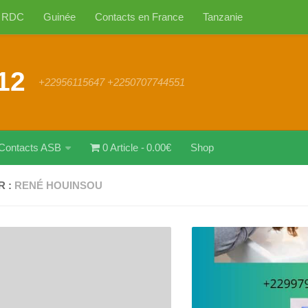
RDC
Guinée
Contacts en France
Tanzanie
12
+22956115647 +2250707744551
Contacts ASB
0 Article
0.00€
Shop
R :
RENÉ HOUINSOU