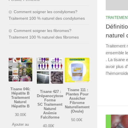
Comment soigner les condylomes?
TRAITEMEN
Traitement 100 % naturel des condylomes
Définiti
Comment soigner les fibromes?
naturel 
Traitement 100 % naturel des fibromes
Traitement 
ensemble le
. La tisane 
avoir plus d
l’hémorroïde
Tisane 046:
Tisane 111 :
Tisane 427 :
Hépatite B
Plantes Pour
Drépanocytose
Traitement
Assécher
Forme
Naturel
Fibrome
SC Traitement
Hépatite B
Naturellement
Naturel
(Ovule)
Anémie
30.00
€
Falciforme
50.00
€
Ajouter au
40.00
€