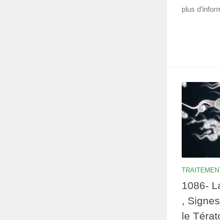
plus d’infor
TRAITEMEN
1086- L
, Signes
le Téra