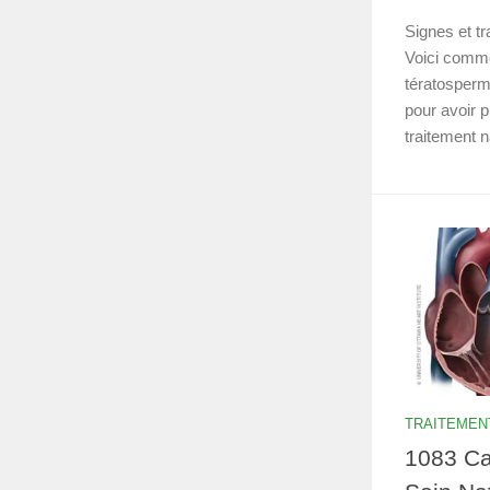
Signes et tr
Voici commen
tératospermi
pour avoir p
traitement n
TRAITEMEN
1083 Ca