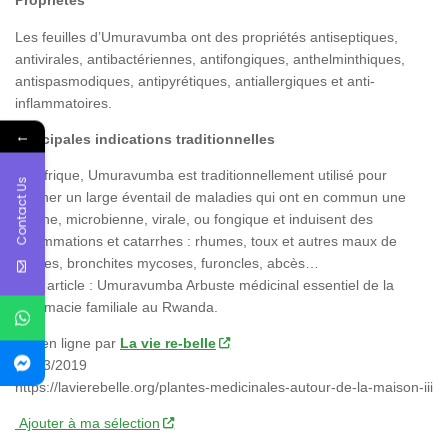
Propriétés
Les feuilles d’Umuravumba ont des propriétés antiseptiques,
antivirales, antibactériennes, antifongiques, anthelminthiques,
antispasmodiques, antipyrétiques, antiallergiques et anti-
inflammatoires.
←
Principales indications traditionnelles
En Afrique, Umuravumba est traditionnellement utilisé pour
Contact Us
soigner un large éventail de maladies qui ont en commun une
origine, microbienne, virale, ou fongique et induisent des
inflammations et catarrhes : rhumes, toux et autres maux de
gorges, bronchites mycoses, furoncles, abcès…
(voir article : Umuravumba Arbuste médicinal essentiel de la
pharmacie familiale au Rwanda.
Mis en ligne par
La vie re-belle
26/03/2019
https://lavierebelle.org/plantes-medicinales-autour-de-la-maison-iii
Ajouter à ma sélection