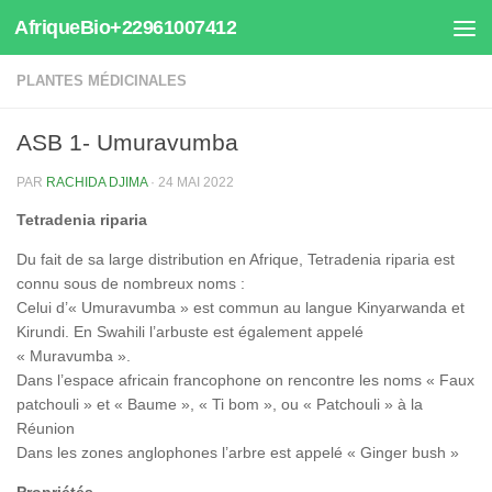
AfriqueBio+22961007412
Au dessous du contenu
PLANTES MÉDICINALES
ASB 1- Umuravumba
PAR
RACHIDA DJIMA
·
24 MAI 2022
Tetradenia riparia
Du fait de sa large distribution en Afrique, Tetradenia riparia est
connu sous de nombreux noms :
Celui d’« Umuravumba » est commun au langue Kinyarwanda et
Kirundi. En Swahili l’arbuste est également appelé
« Muravumba ».
Dans l’espace africain francophone on rencontre les noms « Faux
patchouli » et « Baume », « Ti bom », ou « Patchouli » à la
Réunion
Dans les zones anglophones l’arbre est appelé « Ginger bush »