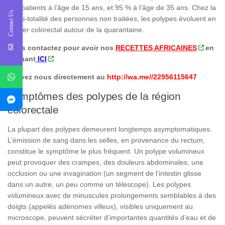
des patients à l’âge de 15 ans, et 95 % à l’âge de 35 ans. Chez la
Contact Us
quasi-totalité des personnes non traitées, les polypes évoluent en
cancer colorectal autour de la quarantaine.
Nous contactez pour avoir nos
RECETTES AFRICAINES
en
cliquant
ICI
Ecrivez nous directement au
http://wa.me//22956115647
Symptômes des polypes de la région
colorectale
La plupart des polypes demeurent longtemps asymptomatiques.
L’émission de sang dans les selles, en provenance du rectum,
constitue le symptôme le plus fréquent. Un polype volumineux
peut provoquer des crampes, des douleurs abdominales, une
occlusion ou une invagination (un segment de l’intestin glisse
dans un autre, un peu comme un télescope). Les polypes
volumineux avec de minuscules prolongements semblables à des
doigts (appelés adénomes villeux), visibles uniquement au
microscope, peuvent sécréter d’importantes quantités d’eau et de