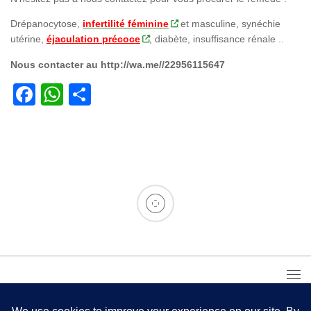
Drépanocytose,
infertilité féminine
et masculine, synéchie
utérine,
éjaculation précoce
, diabète, insuffisance rénale ..
Nous contacter au http://wa.me//22956115647
Facebook
WhatsApp
Partager