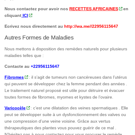
Nous contactez pour avoir nos
RECETTES AFRICAINES
en
cliquant
ICI
Ecrivez nous directement au
http://wa.me//22956115647
Autres Formes de Maladies
Nous mettons à disposition des remèdes naturels pour plusieurs
maladies telles que :
Contacte au
+22956115647
Fibromes
: il s’agit de tumeurs non cancéreuses dans l’utérus
qui peuvent se développer chez la femme pendant des années .
Le traitement naturel proposé est utile pour détruire et évacuer
toutes formes de fibromes, myomes et kystes de l’ovaire.
Varicocèle
: c’est une dilatation des veines spermatiques . Elle
peut se développer suite à un dysfonctionnement des valves ou
une compression d’une veine voisine. Grâce aux vertus
thérapeutiques des plantes vous pouvez guérir de ce mal .
N’hésitez pas à nous contactez pour vous procurer le remède .