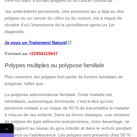
frère ou sœur a eu des polypes ou un cancer colorectal ;
-les antécédents personnels. Une personne qui a déjà eu des
polypes ou un cancer du côlon ou du rectum, est à risque de
récidive d’où l’importance de la surveillance après un 1er
diagnostic.
Je veux un Traitement Naturel
Contact au
+22956115647
Polypes multiples ou polypose familiale
Plus rarement, les polypes font partie de formes familiales de
polypose, telles que :
La polypose adénomateuse familiale. Cette maladie est
héréditaire, autosomique dominante, c’est-à-dire qu’une
personne malade a un risque de 50 % de transmettre la maladie
à chacun de ses enfants. Dans sa forme classique, une centaine
de polypes de type adénome précancéreux, voire davantage, se
développent au niveau du gros intestin et dans le rectum pendant
←
l’enfance ou l’adolescence. Les polypes sont présents chez 50 %