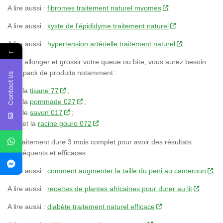
A lire aussi :
fibromes traitement naturel myomes
A lire aussi :
kyste de l’épididyme traitement naturel
A lire aussi :
hypertension artérielle traitement naturel
←
Pour allonger et grossir votre queue ou bite, vous aurez besoin
d’un pack de produits notamment :
Contact Us
la
tisane 77
;
la
pommade 027
;
le
savon 017
;
et la
racine gouro 072
Le traitement dure 3 mois complet pour avoir des résultats
conséquents et efficaces.
A lire aussi :
comment augmenter la taille du peni au cameroun
A lire aussi :
recettes de plantes africaines pour durer au lit
A lire aussi :
diabète traitement naturel efficace