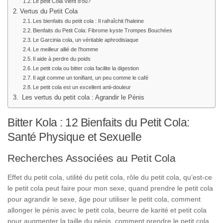
Le petit Cola Vient d’où?
Vertus du Petit Cola
Les bienfaits du petit cola : Il rafraîchit l’haleine
Bienfaits du Petit Cola: Fibrome kyste Trompes Bouchées
Le Garcinia cola, un véritable aphrodisiaque
Le meilleur allié de l’homme
Il aide à perdre du poids
Le petit cola ou bitter cola facilite la digestion
Il agit comme un tonifiant, un peu comme le café
Le petit cola est un excellent anti-douleur
Les vertus du petit cola : Agrandir le Pénis
Bitter Kola : 12 Bienfaits du Petit Cola:
Santé Physique et Sexuelle
Recherches Associées au Petit Cola
Effet du petit cola, utilité du petit cola, rôle du petit cola, qu’est-ce
le petit cola peut faire pour mon sexe, quand prendre le petit cola
pour agrandir le sexe, âge pour utiliser le petit cola, comment
allonger le pénis avec le petit cola, beurre de karité et petit cola
pour augmenter la taille du pénis, comment prendre le petit cola