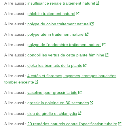
A lire aussi :
insuffisance rénale traitement naturel
A lire aussi :
phlébite traitement naturel
A lire aussi :
polype du colon traitement naturel
A lire aussi :
polype utérin traitement naturel
A lire aussi :
polype de l’endomètre traitement naturel
A lire aussi :
gongoli les vertus de cette plante féminine
A lire aussi :
djeka les bienfaits de la plante
A lire aussi :
4 cotés et fibromes, myomes, trompes bouchées,
tomber enceinte
A lire aussi :
vaseline pour grossir la bite
A lire aussi :
grossir la poitrine en 30 secondes
A lire aussi :
clou de girofle et chlamydia
A lire aussi :
20 remèdes naturels contre l’opacification tubaire