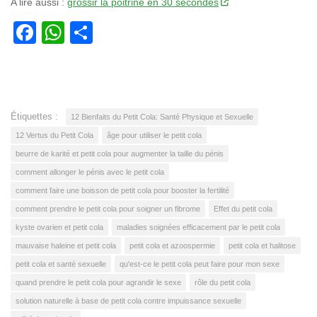
A lire aussi :
grossir la poitrine en 30 secondes
Facebook
WhatsApp
Partager
Étiquettes :
12 Bienfaits du Petit Cola: Santé Physique et Sexuelle
12 Vertus du Petit Cola
âge pour utiliser le petit cola
beurre de karité et petit cola pour augmenter la taille du pénis
comment allonger le pénis avec le petit cola
comment faire une boisson de petit cola pour booster la fertilité
comment prendre le petit cola pour soigner un fibrome
Effet du petit cola
kyste ovarien et petit cola
maladies soignées efficacement par le petit cola
mauvaise haleine et petit cola
petit cola et azoospermie
petit cola et halitose
petit cola et santé sexuelle
qu'est-ce le petit cola peut faire pour mon sexe
quand prendre le petit cola pour agrandir le sexe
rôle du petit cola
solution naturelle à base de petit cola contre impuissance sexuelle