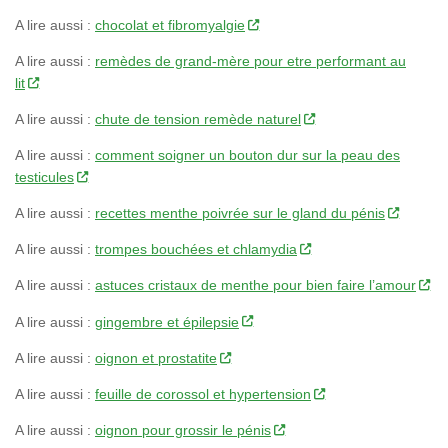
A lire aussi :
chocolat et fibromyalgie
A lire aussi :
remèdes de grand-mère pour etre performant au
lit
A lire aussi :
chute de tension remède naturel
A lire aussi :
comment soigner un bouton dur sur la peau des
testicules
A lire aussi :
recettes menthe poivrée sur le gland du pénis
A lire aussi :
trompes bouchées et chlamydia
A lire aussi :
astuces cristaux de menthe pour bien faire l’amour
A lire aussi :
gingembre et épilepsie
A lire aussi :
oignon et prostatite
A lire aussi :
feuille de corossol et hypertension
A lire aussi :
oignon pour grossir le pénis