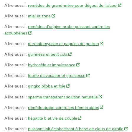
A lire aussi :
remèdes de grand-mère pour dégout de l’alcool
A lire aussi :
miel et zona
A lire aussi :
remèdes d’origine arabe puissant contre les
acouphènes
A lire aussi :
dermatomyosite et papules de gottron
A lire aussi :
guinness et petit cola
A lire aussi :
hydrocèle et impuissance
A lire aussi :
feuille d’avocatier et grossesse
A lire aussi :
gingko biloba et foie
A lire aussi :
sperme transparent solution naturelle
A lire aussi :
remède arabe contre les hémorroïdes
A lire aussi :
hépatite b et vie de couple
A lire aussi :
puissant lait éclaircissant à base de clous de girofle