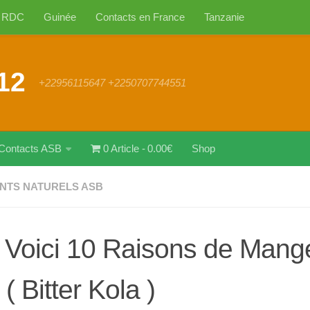
RDC
Guinée
Contacts en France
Tanzanie
12
+22956115647 +2250707744551
Contacts ASB
0 Article
0.00€
Shop
NTS NATURELS ASB
 Voici 10 Raisons de Manger
( Bitter Kola )