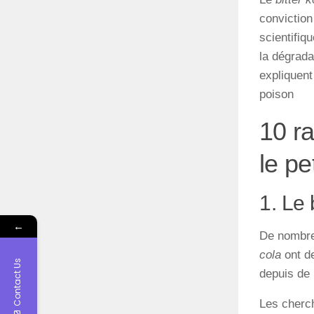
conviction
scientifiq
la dégrada
expliquent
poison
10 r
le pe
1. Le 
←
De nombre
cola
ont de
Contact Us
depuis de 
Les cherch