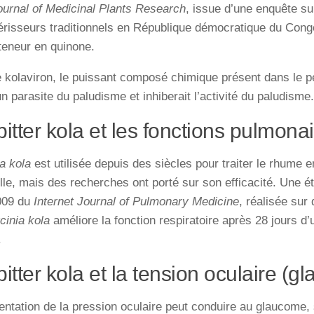
ournal of Medicinal Plants Research
, issue d’une enquête sur
érisseurs traditionnels en République démocratique du Congo
 teneur en quinone.
e kolaviron, le puissant composé chimique présent dans le pet
un parasite du paludisme et inhiberait l’activité du paludisme.
bitter kola et les fonctions pulmona
a kola
est utilisée depuis des siècles pour traiter le rhume
elle, mais des recherches ont porté sur son efficacité. Une 
2009 du
Internet Journal of Pulmonary Medicine
, réalisée sur
cinia kola
améliore la fonction respiratoire après 28 jours d’ut
.
bitter kola et la tension oculaire (
tation de la pression oculaire peut conduire au glaucome, 