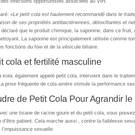
 des infections opportunistes associées au VIH.
laré:
«Le petit cola est hautement recommandé dans le trait
ison de ses propriétés antibactériennes, détoxifiantes et ne
déclaré que le produit chimique, la saponine, dans ce fruit, 
nettoyant. La saponine est principalement utilisée comme toni
s fonctions du foie et de la vésicule biliaire.
it cola et fertilité masculine
a kola
, également appelé petit cola, intervient dans le trait
La prise fréquente de cola amère stimule la performance se
dre de Petit Cola Pour Agrandir le
avec une tisane de racine goure et du petit cola, vous pouvez
n d’être patient. Cela marche aussi , contre la faiblesse sexue
 l’impuissance sexuelle