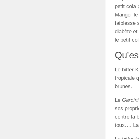
petit cola
Manger le P
faiblesse 
diabète et 
le petit c
Qu’est
Le bitter 
tropicale 
brunes.
Le
Garcini
ses propri
contre la 
toux…. La 
Le
bitter 