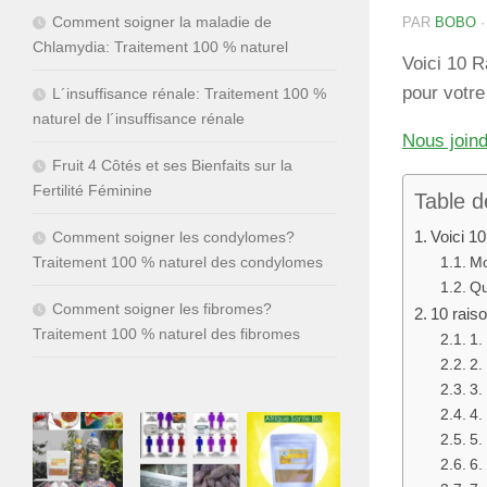
Comment soigner la maladie de
PAR
BOBO
Chlamydia: Traitement 100 % naturel
Voici 10 R
pour votre
L´insuffisance rénale: Traitement 100 %
naturel de l´insuffisance rénale
Nous join
Fruit 4 Côtés et ses Bienfaits sur la
Fertilité Féminine
Table d
Voici 10
Comment soigner les condylomes?
Traitement 100 % naturel des condylomes
Mo
Qu
Comment soigner les fibromes?
10 rais
Traitement 100 % naturel des fibromes
1.
2.
3.
4.
5.
6.