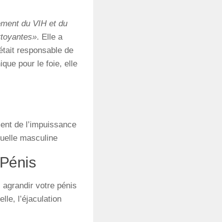
ement du VIH et du
ttoyantes»
. Elle a
était responsable de
que pour le foie, elle
ement de l’impuissance
xuelle masculine
 Pénis
 agrandir votre pénis
lle, l’éjaculation