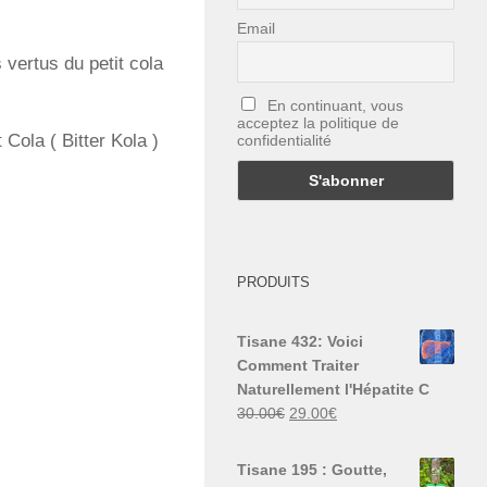
Email
 vertus du petit cola
En continuant, vous
acceptez la politique de
Cola ( Bitter Kola )
confidentialité
PRODUITS
Tisane 432: Voici
Comment Traiter
Naturellement l'Hépatite C
Le
Le
30.00
€
29.00
€
prix
prix
initial
actuel
Tisane 195 : Goutte,
était :
est :