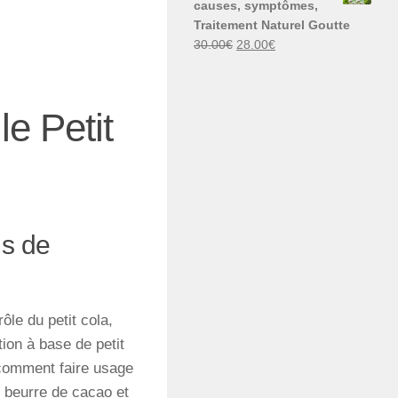
causes, symptômes,
30.00€.
29.00€.
Traitement Naturel Goutte
Le
Le
30.00
€
28.00
€
prix
prix
initial
actuel
était :
est :
e Petit
30.00€.
28.00€.
ns de
 rôle du petit cola,
ution à base de petit
, comment faire usage
l, beurre de cacao et