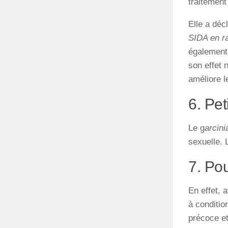
traitement
Elle a déc
SIDA en ra
également 
son effet 
améliore le
6. Pet
Le g
arcini
sexuelle. 
7. Pou
En effet, 
à conditio
précoce et