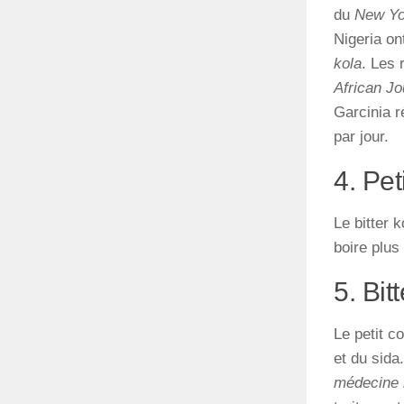
du
New Yo
Nigeria on
kola
. Les 
African J
Garcinia r
par jour.
4. Pet
Le bitter 
boire plus
5. Bit
Le petit c
et du sid
médecine n