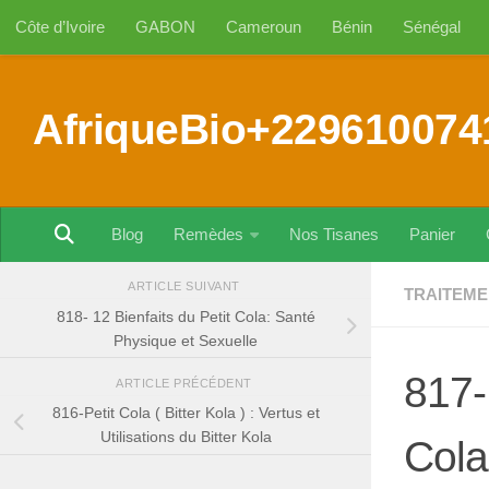
Côte d’Ivoire
GABON
Cameroun
Bénin
Sénégal
Au dessous du contenu
AfriqueBio+229610074
Blog
Remèdes
Nos Tisanes
Panier
ARTICLE SUIVANT
TRAITEME
818- 12 Bienfaits du Petit Cola: Santé
Physique et Sexuelle
817-
ARTICLE PRÉCÉDENT
816-Petit Cola ( Bitter Kola ) : Vertus et
Utilisations du Bitter Kola
Cola 