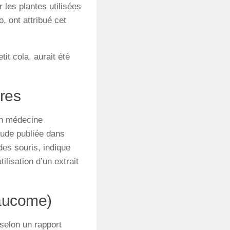
 les plantes utilisées
, ont attribué cet
it cola, aurait été
ires
 en médecine
étude publiée dans
 des souris, indique
ilisation d’un extrait
glaucome)
selon un rapport