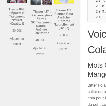
7.
8.
Tisane 046:
Tisane 111 :
9 
Tisane 427 :
Hépatite B
Plantes Pour
Drépanocytose
Traitement
1
Assécher
Forme
Naturel
Fibrome
SC Traitement
Hépatite B
Naturellement
Naturel
(Ovule)
Anémie
Voic
30.00
€
Falciforme
50.00
€
Ajouter au
40.00
€
Ajouter au
panier
Cola
Ajouter au
panier
panier
Mots 
Mange
Bitter kola
utilité du 
cola pour 
du petit c