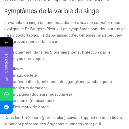
symptômes de la variole du singe
La variole du singe est une maladie
« à tropisme cutané »
nous
explique le Pr Brugère-Picoux. Les symptômes sont douloureux et
très inconfortables. Ils disparaissent d’eux-mêmes, mais peuvent
←
être graves dans certains cas.
Classiquement, dans les 5 premiers jours, l’infection par le
Contact Us
Monkeypox provoque :
fièvre
maux de tête
adénopathie (gonflement des ganglions lymphatiques)
douleurs dorsales
myalgies (douleurs musculaires)
asthénie (épuisement)
Des maux de gorge
Dans les 1 à 3 jours (parfois plus) suivant l’apparition de la fièvre,
le patient présente des éruptions cutanées (rash) qui