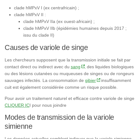
clade hMPxV I (ex centrafricain) ;
clade hMPxV II :
clade hMPxV IIa (ex ouest-africain) ;
clade hMPxV IIb (épidémies humaines depuis 2017 ;
issu du clade II)
Causes de variole de singe
Les chercheurs supposent que la transmission initiale se fait par
contact direct ou indirect avec du
sang
, des liquides biologiques
ou des lésions cutanées ou muqueuses de singes ou de rongeurs
sauvages infectés. La consommation de
gibier
insuffisamment
cuit est également considérée comme un risque possible.
Pour avoir un traitement naturel et efficace contre variole de singe
CLIQUER IC
I pour nous joindre
Modes de transmission de la variole
simienne
Les données actuelles semblent indiquer que la variole simienne