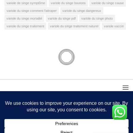
variole de singe symptôme
variole du singe boutons
variole du singe cause
variole du singe comment l'attraper
variole du singe dangereux
variole du singe mortalité
variole du singe pdf
variole du singe photo
variole du singe traitement
variole du singe traitement naturel
variole vaccin