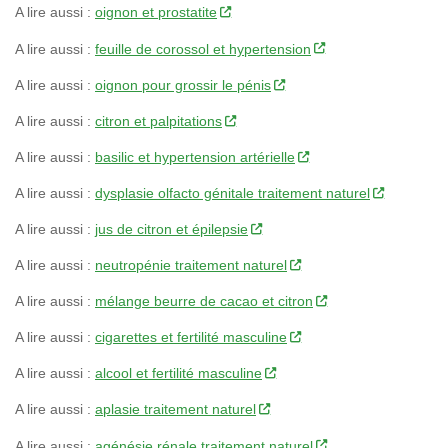
A lire aussi :
oignon et prostatite
A lire aussi :
feuille de corossol et hypertension
A lire aussi :
oignon pour grossir le pénis
A lire aussi :
citron et palpitations
A lire aussi :
basilic et hypertension artérielle
A lire aussi :
dysplasie olfacto génitale traitement naturel
A lire aussi :
jus de citron et épilepsie
A lire aussi :
neutropénie traitement naturel
A lire aussi :
mélange beurre de cacao et citron
A lire aussi :
cigarettes et fertilité masculine
A lire aussi :
alcool et fertilité masculine
A lire aussi :
aplasie traitement naturel
A lire aussi :
agénésie rénale traitement naturel