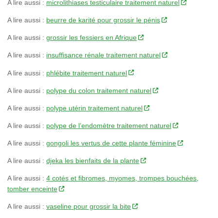
A lire aussi :
microlithiases testiculaire traitement naturel
A lire aussi :
beurre de karité pour grossir le pénis
A lire aussi :
grossir les fessiers en Afrique
A lire aussi :
insuffisance rénale traitement naturel
A lire aussi :
phlébite traitement naturel
A lire aussi :
polype du colon traitement naturel
A lire aussi :
polype utérin traitement naturel
A lire aussi :
polype de l’endomètre traitement naturel
A lire aussi :
gongoli les vertus de cette plante féminine
A lire aussi :
djeka les bienfaits de la plante
A lire aussi :
4 cotés et fibromes, myomes, trompes bouchées,
tomber enceinte
A lire aussi :
vaseline pour grossir la bite