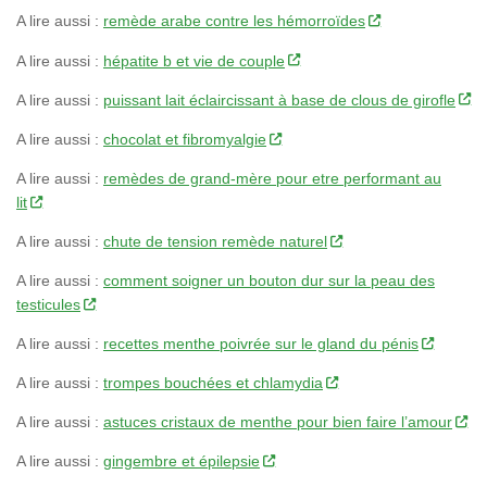
A lire aussi :
remède arabe contre les hémorroïdes
A lire aussi :
hépatite b et vie de couple
A lire aussi :
puissant lait éclaircissant à base de clous de girofle
A lire aussi :
chocolat et fibromyalgie
A lire aussi :
remèdes de grand-mère pour etre performant au
lit
A lire aussi :
chute de tension remède naturel
A lire aussi :
comment soigner un bouton dur sur la peau des
testicules
A lire aussi :
recettes menthe poivrée sur le gland du pénis
A lire aussi :
trompes bouchées et chlamydia
A lire aussi :
astuces cristaux de menthe pour bien faire l’amour
A lire aussi :
gingembre et épilepsie