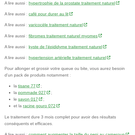
A lire aussi :
hypertrophie de la prostate traitement naturel
A lire aussi :
café pour durer au lit
A lire aussi :
varicocèle traitement naturel
A lire aussi :
fibromes traitement naturel myomes
A lire aussi :
kyste de l’épididyme traitement naturel
A lire aussi :
hypertension artérielle traitement naturel
Pour allonger et grossir votre queue ou bite, vous aurez besoin
d’un pack de produits notamment :
la
tisane 77
;
la
pommade 027
;
le
savon 017
;
et la
racine gouro 072
Le traitement dure 3 mois complet pour avoir des résultats
conséquents et efficaces.
A lire aussi :
comment augmenter la taille du peni au cameroun