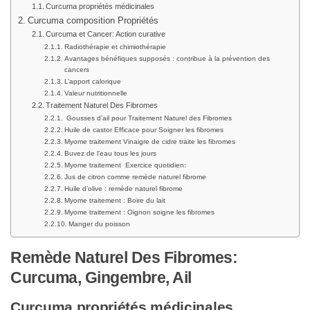
Curcuma propriétés médicinales
Curcuma composition Propriétés
Curcuma et Cancer: Action curative
Radiothérapie et chimiothérapie
Avantages bénéfiques supposés : contribue à la prévention des
cancers
L’apport calorique
Valeur nutritionnelle
Traitement Naturel Des Fibromes
Gousses d’ail pour Traitement Naturel des Fibromes
Huile de castor Efficace pour Soigner les fibromes
Myome traitement Vinaigre de cidre traite les fibromes
Buvez de l’eau tous les jours
Myome traitement Exercice quotidien:
Jus de citron comme remède naturel fibrome
Huile d’olive : remède naturel fibrome
Myome traitement : Boire du lait
Myome traitement : Oignon soigne les fibromes
Manger du poisson
Remède Naturel Des Fibromes:
Curcuma, Gingembre, Ail
Curcuma propriétés médicinales