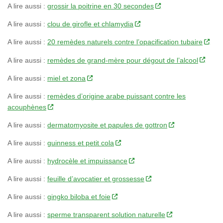
A lire aussi :
grossir la poitrine en 30 secondes
A lire aussi :
clou de girofle et chlamydia
A lire aussi :
20 remèdes naturels contre l’opacification tubaire
A lire aussi :
remèdes de grand-mère pour dégout de l’alcool
A lire aussi :
miel et zona
A lire aussi :
remèdes d’origine arabe puissant contre les
acouphènes
A lire aussi :
dermatomyosite et papules de gottron
A lire aussi :
guinness et petit cola
A lire aussi :
hydrocèle et impuissance
A lire aussi :
feuille d’avocatier et grossesse
A lire aussi :
gingko biloba et foie
A lire aussi :
sperme transparent solution naturelle