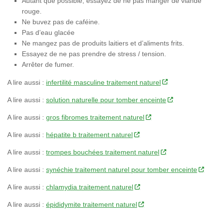
Autant que possible, essayez de ne pas manger de viande
rouge.
Ne buvez pas de caféine.
Pas d’eau glacée
Ne mangez pas de produits laitiers et d’aliments frits.
Essayez de ne pas prendre de stress / tension.
Arrêter de fumer.
A lire aussi :
infertilité masculine traitement naturel
A lire aussi :
solution naturelle pour tomber enceinte
A lire aussi :
gros fibromes traitement naturel
A lire aussi :
hépatite b traitement naturel
A lire aussi :
trompes bouchées traitement naturel
A lire aussi :
synéchie traitement naturel pour tomber enceinte
A lire aussi :
chlamydia traitement naturel
A lire aussi :
épididymite traitement naturel