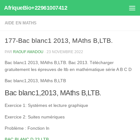
AfriqueBio+22961007412
Au dessous du contenu
AIDE EN MATHS
177-Bac blanc1 2013, MAths B,LTB.
PAR
RAOUF AMADOU
·
23 NOVEMBRE 2022
Bac blanc1 2013, MAths B,LTB. Bac 2013. Télécharger
gratuitement les épreuves de ltb en mathématique série A B C D
Bac blanc1,2013, MAths B,LTB
Bac blanc1,2013, MAths B,LTB.
Exercice 1: Systèmes et lecture graphique
Exercice 2: Suites numériques
Problème : Fonction ln
BAC BLANC D 23 LTB