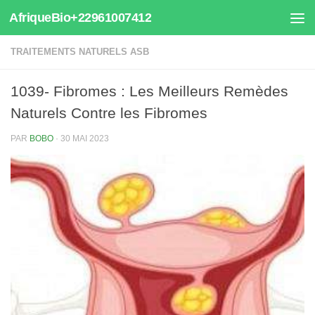
AfriqueBio+22961007412
Au dessous du contenu
TRAITEMENTS NATURELS ASB
1039- Fibromes : Les Meilleurs Remèdes
Naturels Contre les Fibromes
PAR
BOBO
·
30 MAI 2023