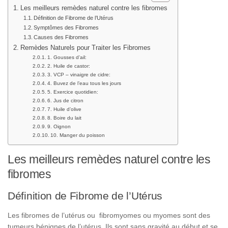
Les meilleurs remèdes naturel contre les fibromes
Définition de Fibrome de l’Utérus
Symptômes des Fibromes
Causes des Fibromes
Remèdes Naturels pour Traiter les Fibromes
1. Gousses d’ail:
2. Huile de castor:
3. VCP – vinaigre de cidre:
4. Buvez de l’eau tous les jours
5. Exercice quotidien:
6. Jus de citron
7. Huile d’olive
8. Boire du lait
9. Oignon
10. Manger du poisson
Les meilleurs remèdes naturel contre les
fibromes
Définition de Fibrome de l’Utérus
Les fibromes de l’utérus ou fibromyomes ou myomes sont des
tumeurs bénignes de l’utérus. Ils sont sans gravité au début et se