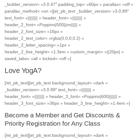
_builder_version= »3.0.47″ padding_top= »60px » parallax= »off »
parallax_method= »on »][et_pb_text _builder_version= »3.0.89″
text_font= »|||||||| » header_font= »|||||||| »
header_2_font= »Poppins|500||on||||| »
header_2_font_size= »16px »
header_2_text_color= »rgba(0,0,0,0.2) »
header_2_letter_spacing= »1px »
header_2_line_height= »1.3em » custom_margin= »||20px| »
saved_tabs= »all » locked= »off »]
Love YogA?
[/et_pb_text][et_pb_text background_layout= »dark »
_builder_version= »3.0.89″ text_font= »|||||||| »
header_font= »|||||||| » header_3_font= »Poppins|600||||||| »
header_3_font_size= »36px » header_3_line_height= »1.4em »]
Become a Member and Get Discounts &
Priority Registration for Any Class
[/et_pb_text][et_pb_text background_layout= »dark »