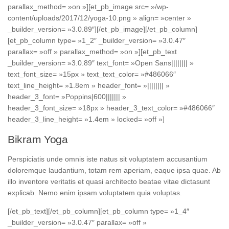
parallax_method= »on »][et_pb_image src= »/wp-
content/uploads/2017/12/yoga-10.png » align= »center »
_builder_version= »3.0.89″][/et_pb_image][/et_pb_column]
[et_pb_column type= »1_2″ _builder_version= »3.0.47″
parallax= »off » parallax_method= »on »][et_pb_text
_builder_version= »3.0.89″ text_font= »Open Sans|||||||| »
text_font_size= »15px » text_text_color= »#486066″
text_line_height= »1.8em » header_font= »|||||||| »
header_3_font= »Poppins|600||||||| »
header_3_font_size= »18px » header_3_text_color= »#486066″
header_3_line_height= »1.4em » locked= »off »]
Bikram Yoga
Perspiciatis unde omnis iste natus sit voluptatem accusantium
doloremque laudantium, totam rem aperiam, eaque ipsa quae. Ab
illo inventore veritatis et quasi architecto beatae vitae dictasunt
explicab. Nemo enim ipsam voluptatem quia voluptas.
[/et_pb_text][/et_pb_column][et_pb_column type= »1_4″
_builder_version= »3.0.47″ parallax= »off »