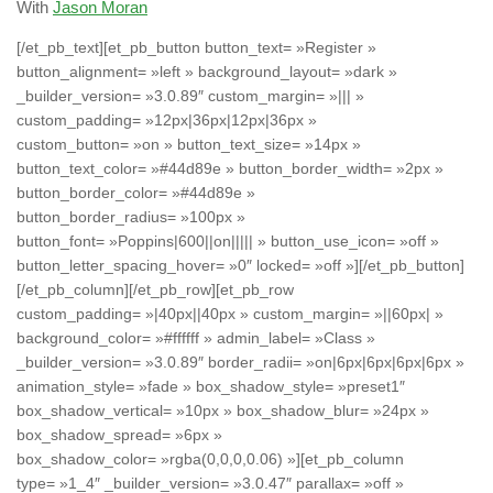
With
Jason Moran
[/et_pb_text][et_pb_button button_text= »Register »
button_alignment= »left » background_layout= »dark »
_builder_version= »3.0.89″ custom_margin= »||| »
custom_padding= »12px|36px|12px|36px »
custom_button= »on » button_text_size= »14px »
button_text_color= »#44d89e » button_border_width= »2px »
button_border_color= »#44d89e »
button_border_radius= »100px »
button_font= »Poppins|600||on||||| » button_use_icon= »off »
button_letter_spacing_hover= »0″ locked= »off »][/et_pb_button]
[/et_pb_column][/et_pb_row][et_pb_row
custom_padding= »|40px||40px » custom_margin= »||60px| »
background_color= »#ffffff » admin_label= »Class »
_builder_version= »3.0.89″ border_radii= »on|6px|6px|6px|6px »
animation_style= »fade » box_shadow_style= »preset1″
box_shadow_vertical= »10px » box_shadow_blur= »24px »
box_shadow_spread= »6px »
box_shadow_color= »rgba(0,0,0,0.06) »][et_pb_column
type= »1_4″ _builder_version= »3.0.47″ parallax= »off »