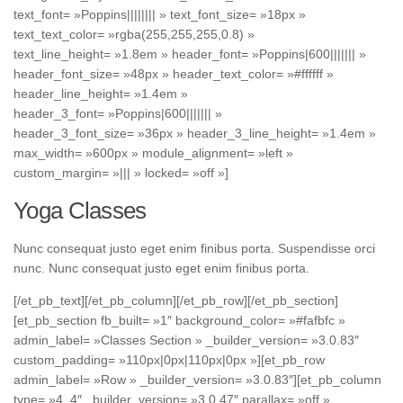
text_font= »Poppins|||||||| » text_font_size= »18px »
text_text_color= »rgba(255,255,255,0.8) »
text_line_height= »1.8em » header_font= »Poppins|600||||||| »
header_font_size= »48px » header_text_color= »#ffffff »
header_line_height= »1.4em »
header_3_font= »Poppins|600||||||| »
header_3_font_size= »36px » header_3_line_height= »1.4em »
max_width= »600px » module_alignment= »left »
custom_margin= »||| » locked= »off »]
Yoga Classes
Nunc consequat justo eget enim finibus porta. Suspendisse orci
nunc. Nunc consequat justo eget enim finibus porta.
[/et_pb_text][/et_pb_column][/et_pb_row][/et_pb_section]
[et_pb_section fb_built= »1″ background_color= »#fafbfc »
admin_label= »Classes Section » _builder_version= »3.0.83″
custom_padding= »110px|0px|110px|0px »][et_pb_row
admin_label= »Row » _builder_version= »3.0.83″][et_pb_column
type= »4_4″ _builder_version= »3.0.47″ parallax= »off »