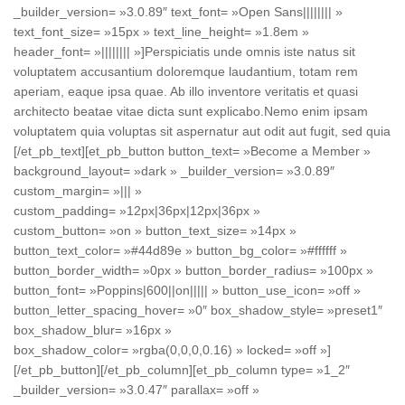
_builder_version= »3.0.89″ text_font= »Open Sans|||||||| »
text_font_size= »15px » text_line_height= »1.8em »
header_font= »|||||||| »]Perspiciatis unde omnis iste natus sit
voluptatem accusantium doloremque laudantium, totam rem
aperiam, eaque ipsa quae. Ab illo inventore veritatis et quasi
architecto beatae vitae dicta sunt explicabo.Nemo enim ipsam
voluptatem quia voluptas sit aspernatur aut odit aut fugit, sed quia
[/et_pb_text][et_pb_button button_text= »Become a Member »
background_layout= »dark » _builder_version= »3.0.89″
custom_margin= »||| »
custom_padding= »12px|36px|12px|36px »
custom_button= »on » button_text_size= »14px »
button_text_color= »#44d89e » button_bg_color= »#ffffff »
button_border_width= »0px » button_border_radius= »100px »
button_font= »Poppins|600||on||||| » button_use_icon= »off »
button_letter_spacing_hover= »0″ box_shadow_style= »preset1″
box_shadow_blur= »16px »
box_shadow_color= »rgba(0,0,0,0.16) » locked= »off »]
[/et_pb_button][/et_pb_column][et_pb_column type= »1_2″
_builder_version= »3.0.47″ parallax= »off »