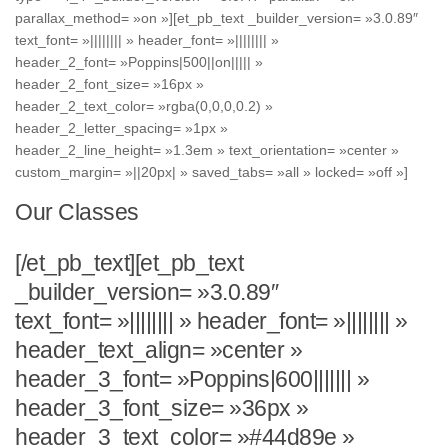
parallax_method= »on »][et_pb_text _builder_version= »3.0.89″
text_font= »|||||||| » header_font= »|||||||| »
header_2_font= »Poppins|500||on||||| »
header_2_font_size= »16px »
header_2_text_color= »rgba(0,0,0,0.2) »
header_2_letter_spacing= »1px »
header_2_line_height= »1.3em » text_orientation= »center »
custom_margin= »||20px| » saved_tabs= »all » locked= »off »]
Our Classes
[/et_pb_text][et_pb_text
_builder_version= »3.0.89″
text_font= »|||||||| » header_font= »|||||||| »
header_text_align= »center »
header_3_font= »Poppins|600||||||| »
header_3_font_size= »36px »
header_3_text_color= »#44d89e »