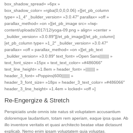
box_shadow_spread= »6px »
box_shadow_color= »rgba(0,0,0,0.06) »][et_pb_column
type= »1_4″ _builder_version= »3.0.47″ parallax= »off »
parallax_method= »on »][et_pb_image src= »/wp-
content/uploads/2017/12/yoga-09.png » align= »center »
_builder_version= »3.0.89″][/et_pb_image][/et_pb_column]
[et_pb_column type= »1_2″ _builder_version= »3.0.47″
parallax= »off » parallax_method= »on »][et_pb_text
_builder_version= »3.0.89″ text_font= »Open Sans|||||||| »
text_font_size= »15px » text_text_color= »#486066″
text_line_height= »1.8em » header_font= »|||||||| »
header_3_font= »Poppins|600||||||| »
header_3_font_size= »18px » header_3_text_color= »#486066″
header_3_line_height= »1.4em » locked= »off »]
Re-Engergize & Stretch
Perspiciatis unde omnis iste natus sit voluptatem accusantium
doloremque laudantium, totam rem aperiam, eaque ipsa quae. Ab
illo inventore veritatis et quasi architecto beatae vitae dictasunt
explicab. Nemo enim ipsam voluptatem quia voluptas.