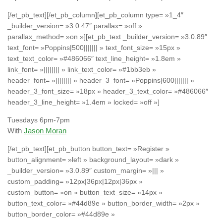
[/et_pb_text][/et_pb_column][et_pb_column type= »1_4″
_builder_version= »3.0.47″ parallax= »off »
parallax_method= »on »][et_pb_text _builder_version= »3.0.89″
text_font= »Poppins|500||||||| » text_font_size= »15px »
text_text_color= »#486066″ text_line_height= »1.8em »
link_font= »|||||||| » link_text_color= »#1bb3eb »
header_font= »|||||||| » header_3_font= »Poppins|600||||||| »
header_3_font_size= »18px » header_3_text_color= »#486066″
header_3_line_height= »1.4em » locked= »off »]
Tuesdays 6pm-7pm
With
Jason Moran
[/et_pb_text][et_pb_button button_text= »Register »
button_alignment= »left » background_layout= »dark »
_builder_version= »3.0.89″ custom_margin= »||| »
custom_padding= »12px|36px|12px|36px »
custom_button= »on » button_text_size= »14px »
button_text_color= »#44d89e » button_border_width= »2px »
button_border_color= »#44d89e »