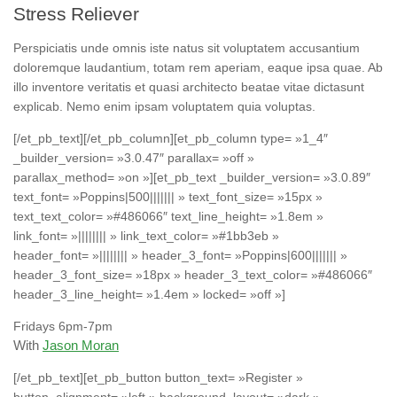
Stress Reliever
Perspiciatis unde omnis iste natus sit voluptatem accusantium
doloremque laudantium, totam rem aperiam, eaque ipsa quae. Ab
illo inventore veritatis et quasi architecto beatae vitae dictasunt
explicab. Nemo enim ipsam voluptatem quia voluptas.
[/et_pb_text][/et_pb_column][et_pb_column type= »1_4″
_builder_version= »3.0.47″ parallax= »off »
parallax_method= »on »][et_pb_text _builder_version= »3.0.89″
text_font= »Poppins|500||||||| » text_font_size= »15px »
text_text_color= »#486066″ text_line_height= »1.8em »
link_font= »|||||||| » link_text_color= »#1bb3eb »
header_font= »|||||||| » header_3_font= »Poppins|600||||||| »
header_3_font_size= »18px » header_3_text_color= »#486066″
header_3_line_height= »1.4em » locked= »off »]
Fridays 6pm-7pm
With
Jason Moran
[/et_pb_text][et_pb_button button_text= »Register »