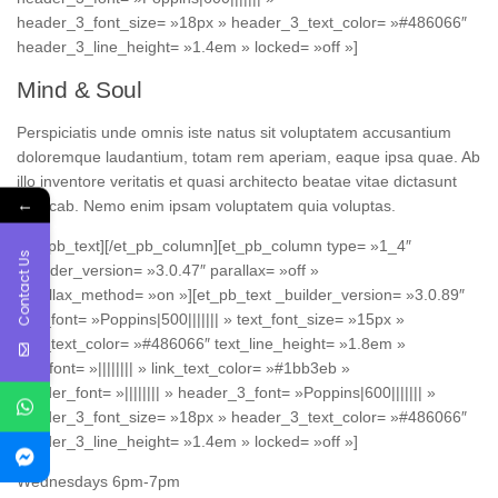
header_3_font_size= »18px » header_3_text_color= »#486066″
header_3_line_height= »1.4em » locked= »off »]
Mind & Soul
Perspiciatis unde omnis iste natus sit voluptatem accusantium
doloremque laudantium, totam rem aperiam, eaque ipsa quae. Ab
illo inventore veritatis et quasi architecto beatae vitae dictasunt
←
explicab. Nemo enim ipsam voluptatem quia voluptas.
[/et_pb_text][/et_pb_column][et_pb_column type= »1_4″
Contact Us
_builder_version= »3.0.47″ parallax= »off »
parallax_method= »on »][et_pb_text _builder_version= »3.0.89″
text_font= »Poppins|500||||||| » text_font_size= »15px »
text_text_color= »#486066″ text_line_height= »1.8em »
link_font= »|||||||| » link_text_color= »#1bb3eb »
header_font= »|||||||| » header_3_font= »Poppins|600||||||| »
header_3_font_size= »18px » header_3_text_color= »#486066″
header_3_line_height= »1.4em » locked= »off »]
Wednesdays 6pm-7pm