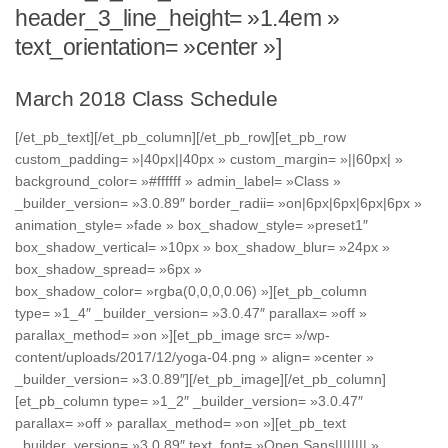
header_3_line_height= »1.4em »
text_orientation= »center »]
March 2018 Class Schedule
[/et_pb_text][/et_pb_column][/et_pb_row][et_pb_row
custom_padding= »|40px||40px » custom_margin= »||60px| »
background_color= »#ffffff » admin_label= »Class »
_builder_version= »3.0.89″ border_radii= »on|6px|6px|6px|6px »
animation_style= »fade » box_shadow_style= »preset1″
box_shadow_vertical= »10px » box_shadow_blur= »24px »
box_shadow_spread= »6px »
box_shadow_color= »rgba(0,0,0,0.06) »][et_pb_column
type= »1_4″ _builder_version= »3.0.47″ parallax= »off »
parallax_method= »on »][et_pb_image src= »/wp-
content/uploads/2017/12/yoga-04.png » align= »center »
_builder_version= »3.0.89″][/et_pb_image][/et_pb_column]
[et_pb_column type= »1_2″ _builder_version= »3.0.47″
parallax= »off » parallax_method= »on »][et_pb_text
_builder_version= »3.0.89″ text_font= »Open Sans|||||||| »