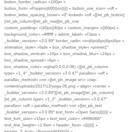
button_border_radius= »100px »
button_font= »Poppins|600||on||||| » button_use_icon= »off »
button_letter_spacing_hover= »0″ locked= »off »][/et_pb_button]
[/et_pb_column][/et_pb_row][et_pb_row
custom_padding= »|40px||40px » custom_margin= »||60px| »
background_color= »#ffffff » admin_label= »Class »
_builder_version= »3.0.89″ border_radii= »on|6px|6px|6px|6px »
animation_style= »fade » box_shadow_style= »preset1″
box_shadow_vertical= »10px » box_shadow_blur= »24px »
box_shadow_spread= »6px »
box_shadow_color= »rgba(0,0,0,0.06) »][et_pb_column
type= »1_4″ _builder_version= »3.0.47″ parallax= »off »
parallax_method= »on »][et_pb_image src= »/wp-
content/uploads/2017/12/yoga-05.png » align= »center »
_builder_version= »3.0.89″][/et_pb_image][/et_pb_column]
[et_pb_column type= »1_2″ _builder_version= »3.0.47″
parallax= »off » parallax_method= »on »][et_pb_text
_builder_version= »3.0.89″ text_font= »Open Sans|||||||| »
text_font_size= »15px » text_text_color= »#486066″
text_line_height= »1.8em » header_font= »|||||||| »
header_3_font= »Poppins|600||||||| »