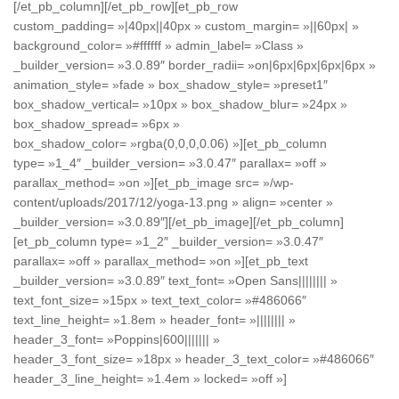
[/et_pb_column][/et_pb_row][et_pb_row
custom_padding= »|40px||40px » custom_margin= »||60px| »
background_color= »#ffffff » admin_label= »Class »
_builder_version= »3.0.89″ border_radii= »on|6px|6px|6px|6px »
animation_style= »fade » box_shadow_style= »preset1″
box_shadow_vertical= »10px » box_shadow_blur= »24px »
box_shadow_spread= »6px »
box_shadow_color= »rgba(0,0,0,0.06) »][et_pb_column
type= »1_4″ _builder_version= »3.0.47″ parallax= »off »
parallax_method= »on »][et_pb_image src= »/wp-
content/uploads/2017/12/yoga-13.png » align= »center »
_builder_version= »3.0.89″][/et_pb_image][/et_pb_column]
[et_pb_column type= »1_2″ _builder_version= »3.0.47″
parallax= »off » parallax_method= »on »][et_pb_text
_builder_version= »3.0.89″ text_font= »Open Sans|||||||| »
text_font_size= »15px » text_text_color= »#486066″
text_line_height= »1.8em » header_font= »|||||||| »
header_3_font= »Poppins|600||||||| »
header_3_font_size= »18px » header_3_text_color= »#486066″
header_3_line_height= »1.4em » locked= »off »]