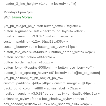
header_3_line_height= »1.4em » locked= »off »]
Mondays 6pm-7pm
With
Jason Moran
[/et_pb_text][et_pb_button button_text= »Register »
button_alignment= »left » background_layout= »dark »
_builder_version= »3.0.89″ custom_margin= »||| »
custom_padding= »12px|36px|12px|36px »
custom_button= »on » button_text_size= »14px »
button_text_color= »#44d89e » button_border_width= »2px »
button_border_color= »#44d89e »
button_border_radius= »100px »
button_font= »Poppins|600||on||||| » button_use_icon= »off »
button_letter_spacing_hover= »0″ locked= »off »][/et_pb_button]
[/et_pb_column][/et_pb_row][et_pb_row
custom_padding= »|40px||40px » custom_margin= »||60px| »
background_color= »#ffffff » admin_label= »Class »
_builder_version= »3.0.89″ border_radii= »on|6px|6px|6px|6px »
animation_style= »fade » box_shadow_style= »preset1″
box_shadow_vertical= »10px » box_shadow_blur= »24px »