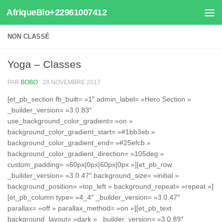
AfriqueBio+22961007412
Au dessous du contenu
NON CLASSÉ
Yoga – Classes
PAR
BOBO
·
28 NOVEMBRE 2017
[et_pb_section fb_built= »1″ admin_label= »Hero Section »
_builder_version= »3.0.83″
use_background_color_gradient= »on »
background_color_gradient_start= »#1bb3eb »
background_color_gradient_end= »#25efcb »
background_color_gradient_direction= »105deg »
custom_padding= »60px|0px|60px|0px »][et_pb_row
_builder_version= »3.0.47″ background_size= »initial »
background_position= »top_left » background_repeat= »repeat »]
[et_pb_column type= »4_4″ _builder_version= »3.0.47″
parallax= »off » parallax_method= »on »][et_pb_text
background_layout= »dark » _builder_version= »3.0.89″