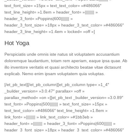
text_font_size= »15px » text_text_color= »#486066″
text_line_height= »1.8em » header_font= »|||||||| »
header_3_font= »Poppins|600||||||| »
header_3_font_size= »18px » header_3_text_color= »#486066″
header_3_line_height= »1.4em » locked= »off »]
Hot Yoga
Perspiciatis unde omnis iste natus sit voluptatem accusantium
doloremque laudantium, totam rem aperiam, eaque ipsa quae. Ab
illo inventore veritatis et quasi architecto beatae vitae dictasunt
explicab. Nemo enim ipsam voluptatem quia voluptas.
[/et_pb_text][/et_pb_column][et_pb_column type= »1_4″
_builder_version= »3.0.47″ parallax= »off »
parallax_method= »on »][et_pb_text _builder_version= »3.0.89″
text_font= »Poppins|500||||||| » text_font_size= »15px »
text_text_color= »#486066″ text_line_height= »1.8em »
link_font= »|||||||| » link_text_color= »#1bb3eb »
header_font= »|||||||| » header_3_font= »Poppins|600||||||| »
header_3_font_size= »18px » header_3_text_color= »#486066″