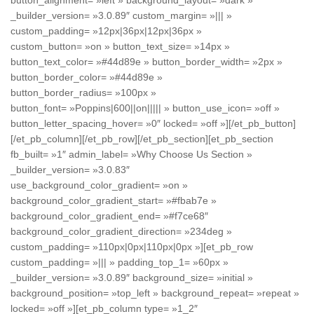
button_alignment= »left » background_layout= »dark »
_builder_version= »3.0.89″ custom_margin= »||| »
custom_padding= »12px|36px|12px|36px »
custom_button= »on » button_text_size= »14px »
button_text_color= »#44d89e » button_border_width= »2px »
button_border_color= »#44d89e »
button_border_radius= »100px »
button_font= »Poppins|600||on||||| » button_use_icon= »off »
button_letter_spacing_hover= »0″ locked= »off »][/et_pb_button]
[/et_pb_column][/et_pb_row][/et_pb_section][et_pb_section
fb_built= »1″ admin_label= »Why Choose Us Section »
_builder_version= »3.0.83″
use_background_color_gradient= »on »
background_color_gradient_start= »#fbab7e »
background_color_gradient_end= »#f7ce68″
background_color_gradient_direction= »234deg »
custom_padding= »110px|0px|110px|0px »][et_pb_row
custom_padding= »||| » padding_top_1= »60px »
_builder_version= »3.0.89″ background_size= »initial »
background_position= »top_left » background_repeat= »repeat »
locked= »off »][et_pb_column type= »1_2″