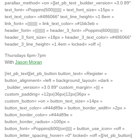
parallax_method= »on »][et_pb_text _builder_version= »3.0.89″
text_font= »Poppins|500||||||| » text_font_size= »15px »
text_text_color= »#486066″ text_line_height= »1.8em »
link_font= »|||||||| » link_text_color= »#1bb3eb »
header_font= »|||||||| » header_3_font= »Poppins|600||||||| »
header_3_font_size= »18px » header_3_text_color= »#486066″
header_3_line_height= »1.4em » locked= »off »]
Thursdays 6pm-7pm
With
Jason Moran
[/et_pb_text][et_pb_button button_text= »Register »
button_alignment= »left » background_layout= »dark »
_builder_version= »3.0.89″ custom_margin= »||| »
custom_padding= »12px|36px|12px|36px »
custom_button= »on » button_text_size= »14px »
button_text_color= »#44d89e » button_border_width= »2px »
button_border_color= »#44d89e »
button_border_radius= »100px »
button_font= »Poppins|600||on||||| » button_use_icon= »off »
button_letter_spacing_hover= »0″ locked= »off »][/et_pb_button]