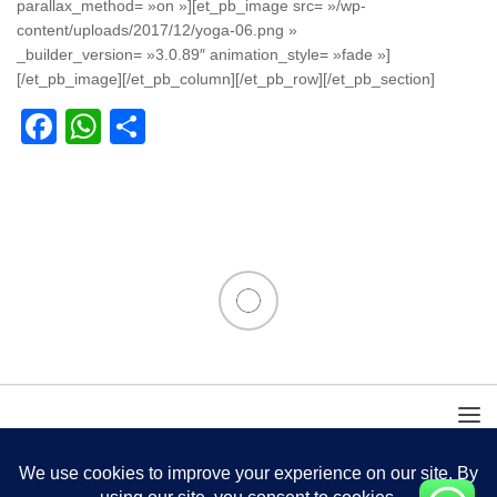
parallax_method= »on »][et_pb_image src= »/wp-
content/uploads/2017/12/yoga-06.png »
_builder_version= »3.0.89″ animation_style= »fade »]
[/et_pb_image][/et_pb_column][/et_pb_row][/et_pb_section]
Facebook
WhatsApp
Partager