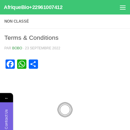
AfriqueBio+22961007412
Au dessous du contenu
NON CLASSÉ
Terms & Conditions
PAR
BOBO
·
23 SEPTEMBRE 2022
Facebook
WhatsApp
Partager
←
Contact Us