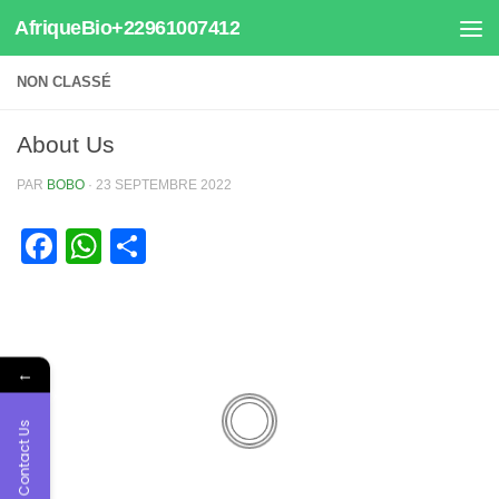
AfriqueBio+22961007412
Au dessous du contenu
NON CLASSÉ
About Us
PAR
BOBO
·
23 SEPTEMBRE 2022
Facebook
WhatsApp
Partager
←
Contact Us