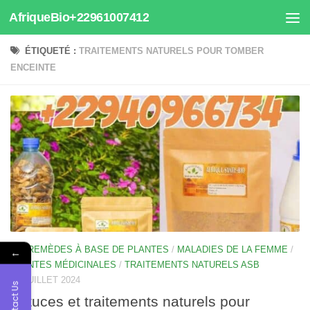
AfriqueBio+22961007412
Au dessous du contenu
ÉTIQUETÉ :
TRAITEMENTS NATURELS POUR TOMBER
ENCEINTE
100 REMÈDES À BASE DE PLANTES
/
MALADIES DE LA FEMME
/
←
PLANTES MÉDICINALES
/
TRAITEMENTS NATURELS ASB
25 JUILLET 2024
Contact Us
Astuces et traitements naturels pour