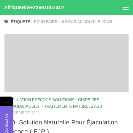
AfriqueBio+22961007412
Au dessous du contenu
ÉTIQUETÉ :
POUR FAIRE L’AMOUR AU JOUR LE JOUR
EJACULATION PRÉCOCE SOLUTIONS
/
GUIDE DES
←
APHRODISIAQUES.
/
TRAITEMENTS NATURELS ASB
4 NOVEMBRE 2022
Contact Us
840- Solution Naturelle Pour Éjaculation
Précoce ( EJP )