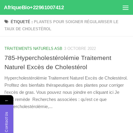
AfriqueBio+22961007412
Au dessous du contenu
ÉTIQUETÉ :
PLANTES POUR SOIGNER RÉGULARISER LE
TAUX DE CHOLESTÉROL
TRAITEMENTS NATURELS ASB
3 OCTOBRE 2022
785-Hypercholestérolémie Traitement
Naturel Excès de Cholestérol
Hypercholestérolémie Traitement Naturel Excès de Cholestérol.
Profitez des bienfaits thérapeutiques des plantes pour corriger
l’excès de gras. Vous pouvez nous joindre en cliquant ici Je
←
veux remède Recherches associées : qu’est ce que
l’hypercholestérolémie,...
Contact Us