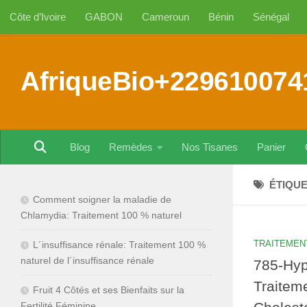
Côte d’Ivoire
GABON
Cameroun
Bénin
Sénégal
Au dessous du contenu
AfriqueBio+229610074
Blog
Remèdes
Nos Tisanes
Panier
ÉTIQUE
Comment soigner la maladie de
Chlamydia: Traitement 100 % naturel
TRAITEMEN
L´insuffisance rénale: Traitement 100 %
naturel de l´insuffisance rénale
785-Hyp
Traitem
Fruit 4 Côtés et ses Bienfaits sur la
Fertilité Féminine