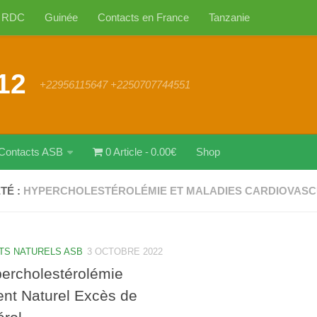
RDC
Guinée
Contacts en France
Tanzanie
12
+22956115647 +2250707744551
Contacts ASB
0 Article
0.00€
Shop
TÉ :
HYPERCHOLESTÉROLÉMIE ET MALADIES CARDIOVASC
TS NATURELS ASB
3 OCTOBRE 2022
ercholestérolémie
ent Naturel Excès de