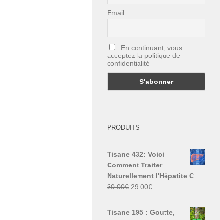
Email
En continuant, vous
acceptez la politique de
confidentialité
PRODUITS
Tisane 432: Voici
Comment Traiter
Naturellement l'Hépatite C
Le
Le
30.00
€
29.00
€
prix
prix
initial
actuel
Tisane 195 : Goutte,
était :
est :