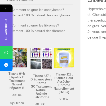
Cholest
←
Hypercholes
Comment soigner les condylomes?
de Cholestér
Traitement 100 % naturel des condylomes
thérapeutiqu
Contact Us
Comment soigner les fibromes?
de gras. Vou
Traitement 100 % naturel des fibromes
Je veux re
ce que l’hyp
Tisane 046:
Tisane 111 :
Tisane 427 :
Hépatite B
Plantes Pour
Drépanocytose
Traitement
Assécher
Forme
Naturel
Fibrome
SC Traitement
Hépatite B
Naturellement
Naturel
(Ovule)
Anémie
30.00
€
Falciforme
50.00
€
Ajouter au
40.00
€