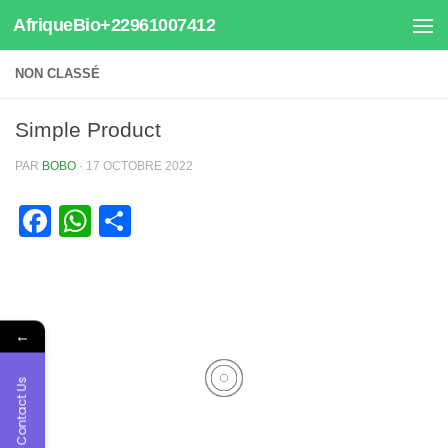
AfriqueBio+22961007412
Au dessous du contenu
NON CLASSÉ
Simple Product
PAR
BOBO
·
17 OCTOBRE 2022
Facebook
WhatsApp
Partager
←
Contact Us