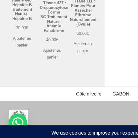
Tisane 046:
Tisane 111 :
Tisane 427 :
Hépatite B
Plantes Pour
Drépanocytose
Traitement
Assécher
Forme
Naturel
Fibrome
SC Traitement
Hépatite B
Naturellement
Naturel
(Ovule)
Anémie
30.00
€
Falciforme
50.00
€
Ajouter au
40.00
€
Ajouter au
panier
Ajouter au
panier
panier
Côte d’Ivoire
GABON