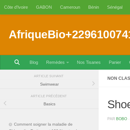
Côte d’Ivoire
GABON
Cameroun
Bénin
Sénégal
Au dessous du contenu
AfriqueBio+229610074
Blog
Remèdes
Nos Tisanes
Panier
ARTICLE SUIVANT
NON CLA
Swimwear
ARTICLE PRÉCÉDENT
Sho
Basics
PAR
BOBO
Comment soigner la maladie de