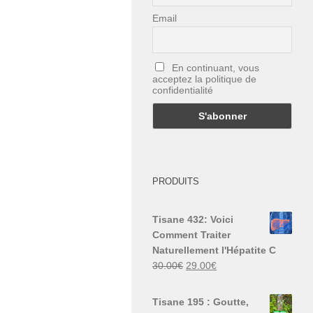
Email
En continuant, vous
acceptez la politique de
confidentialité
PRODUITS
Tisane 432: Voici
Comment Traiter
Naturellement l'Hépatite C
Le
Le
30.00
€
29.00
€
prix
prix
initial
actuel
Tisane 195 : Goutte,
était :
est :