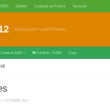
RDC
Guinée
Contacts en France
Tanzanie
12
+22956115647 +2250707744551
Contacts ASB
0 Article
0.00€
Shop
SSÉ
es
·
17 OCTOBRE 2022