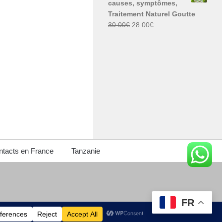
causes, symptômes,
30.00€.
29.00€.
Traitement Naturel Goutte
Le
Le
30.00
€
28.00
€
prix
prix
initial
actuel
était :
est :
30.00€.
28.00€.
tacts en France
Tanzanie
FR