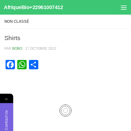
AfriqueBio+22961007412
Au dessous du contenu
NON CLASSÉ
Shirts
PAR
BOBO
·
17 OCTOBRE 2022
Facebook
WhatsApp
Partager
←
Contact Us