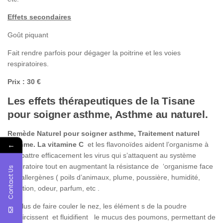
Effets secondaires
Goût piquant
Fait rendre parfois pour dégager la poitrine et les voies
respiratoires.
Prix : 30 €
Les effets thérapeutiques de la Tisane
pour soigner asthme, Asthme au naturel.
Remède Naturel pour soigner asthme, Traitement naturel
←
Asthme. La vitamine C
et les flavonoïdes aident l’organisme à
combattre efficacement les virus qui s’attaquent au système
respiratoire tout en augmentant la résistance de ‘organisme face
Contact Us
aux allergènes ( poils d’animaux, plume, poussière, humidité,
pollution, odeur, parfum, etc .
En plus de faire couler le nez, les élément s de la poudre
éclaircissent et fluidifient le mucus des poumons, permettant de