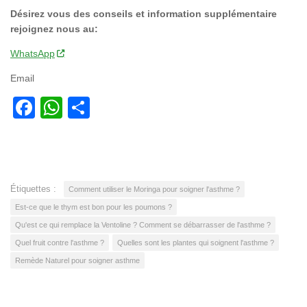
Désirez vous des conseils et information supplémentaire
rejoignez nous au:
WhatsApp
Email
Facebook
WhatsApp
Partager
Étiquettes :
Comment utiliser le Moringa pour soigner l'asthme ?
Est-ce que le thym est bon pour les poumons ?
Qu'est ce qui remplace la Ventoline ? Comment se débarrasser de l'asthme ?
Quel fruit contre l'asthme ?
Quelles sont les plantes qui soignent l'asthme ?
Remède Naturel pour soigner asthme