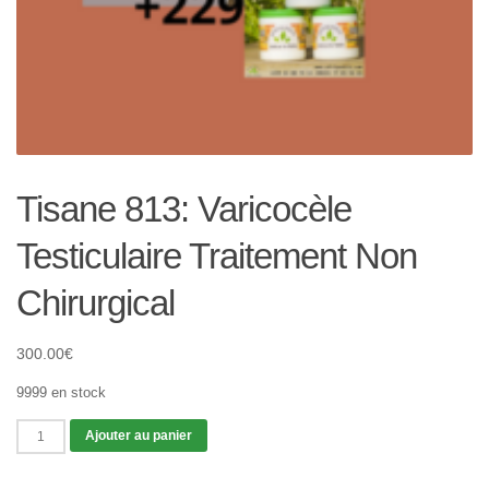
Tisane 813: Varicocèle
Testiculaire Traitement Non
Chirurgical
300.00
€
9999 en stock
quantité
Ajouter au panier
de
Tisane