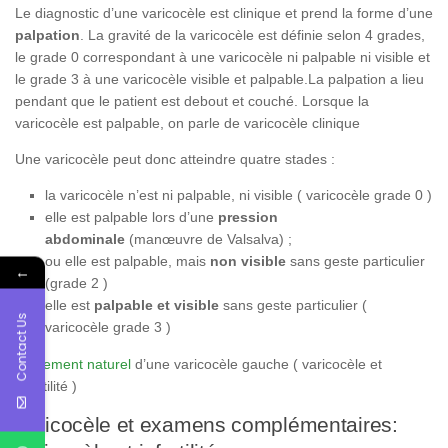
Le diagnostic d’une varicocèle est clinique et prend la forme d’une
palpation
. La gravité de la varicocèle est définie selon 4 grades,
le grade 0 correspondant à une varicocèle ni palpable ni visible et
le grade 3 à une varicocèle visible et palpable.La palpation a lieu
pendant que le patient est debout et couché. Lorsque la
varicocèle est palpable, on parle de varicocèle clinique
Une varicocèle peut donc atteindre quatre stades :
la varicocèle n’est ni palpable, ni visible ( varicocèle grade 0 )
elle est palpable lors d’une
pression
abdominale
(manœuvre de Valsalva) ;
ou elle est palpable, mais
non visible
sans geste particulier
←
(grade 2 )
elle est
palpable et visible
sans geste particulier (
Contact Us
varicocèle grade 3 )
Traitement naturel
d’une varicocèle gauche ( varicocèle et
infertilité )
Varicocèle et examens complémentaires: