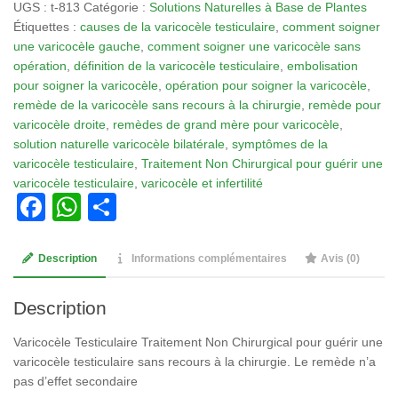
UGS :
t-813
Catégorie :
Solutions Naturelles à Base de Plantes
813:
Étiquettes :
causes de la varicocèle testiculaire
,
comment soigner
Varicocèle
une varicocèle gauche
,
comment soigner une varicocèle sans
Testiculaire
opération
,
définition de la varicocèle testiculaire
,
embolisation
Traitement
pour soigner la varicocèle
,
opération pour soigner la varicocèle
,
Non
remède de la varicocèle sans recours à la chirurgie
,
remède pour
Chirurgical
varicocèle droite
,
remèdes de grand mère pour varicocèle
,
solution naturelle varicocèle bilatérale
,
symptômes de la
varicocèle testiculaire
,
Traitement Non Chirurgical pour guérir une
varicocèle testiculaire
,
varicocèle et infertilité
Facebook
WhatsApp
Partager
Description
Informations complémentaires
Avis (0)
Description
Varicocèle Testiculaire Traitement Non Chirurgical pour guérir une
varicocèle testiculaire sans recours à la chirurgie. Le remède n’a
pas d’effet secondaire