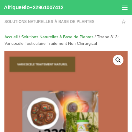
AfriqueBio+22961007412
Au dessous du contenu
SOLUTIONS NATURELLES À BASE DE PLANTES
Accueil
/
Solutions Naturelles à Base de Plantes
/ Tisane 813:
Varicocèle Testiculaire Traitement Non Chirurgical