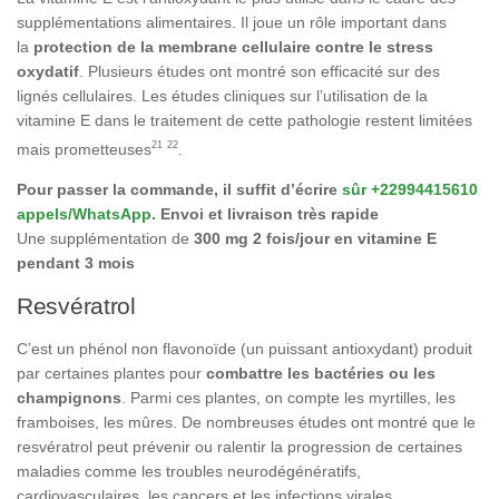
supplémentations alimentaires. Il joue un rôle important dans
la
protection de la membrane cellulaire contre le stress
oxydatif
. Plusieurs études ont montré son efficacité sur des
lignés cellulaires. Les études cliniques sur l’utilisation de la
vitamine E dans le traitement de cette pathologie restent limitées
21
22
mais prometteuses
.
Pour passer la commande, il suffit d’écrire
sûr +22994415610
appels/WhatsApp.
Envoi et livraison très rapide
Une supplémentation de
300 mg 2 fois/jour en vitamine E
pendant 3 mois
Resvératrol
C’est un phénol non flavonoïde (un puissant antioxydant) produit
par certaines plantes pour
combattre les bactéries ou les
champignons
. Parmi ces plantes, on compte les myrtilles, les
framboises, les mûres. De nombreuses études ont montré que le
resvératrol peut prévenir ou ralentir la progression de certaines
maladies comme les troubles neurodégénératifs,
cardiovasculaires, les cancers et les infections virales.