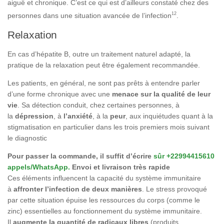
aiguë et chronique. C’est ce qui est d’ailleurs constaté chez des
12
personnes dans une situation avancée de l’infection
.
Relaxation
En cas d’hépatite B, outre un traitement naturel adapté, la
pratique de la relaxation peut être également recommandée.
Les patients, en général, ne sont pas prêts à entendre parler
d’une forme chronique avec une
menace sur la qualité de leur
vie
. Sa détection conduit, chez certaines personnes, à
la
dépression
, à
l’anxiété
, à la
peur
, aux inquiétudes quant à la
stigmatisation en particulier dans les trois premiers mois suivant
le diagnostic
Pour passer la commande, il suffit d’écrire
sûr +22994415610
appels/WhatsApp.
Envoi et livraison très rapide
Ces éléments influencent la capacité du système immunitaire
à
affronter l’infection de deux manières
. Le stress provoqué
par cette situation épuise les ressources du corps (comme le
zinc) essentielles au fonctionnement du système immunitaire.
Il
augmente la quantité de radicaux libres
(produits