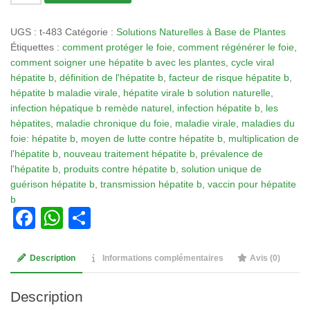
de
Tisane
UGS :
t-483
Catégorie :
Solutions Naturelles à Base de Plantes
483:
Étiquettes :
comment protéger le foie
,
comment régénérer le foie
,
Hépatite
comment soigner une hépatite b avec les plantes
,
cycle viral
B
hépatite b
,
définition de l'hépatite b
,
facteur de risque hépatite b
,
Solution
hépatite b maladie virale
,
hépatite virale b solution naturelle
,
Unique
infection hépatique b remède naturel
,
infection hépatite b
,
les
de
hépatites
,
maladie chronique du foie
,
maladie virale
,
maladies du
Guérison
foie: hépatite b
,
moyen de lutte contre hépatite b
,
multiplication de
Hépatite
l'hépatite b
,
nouveau traitement hépatite b
,
prévalence de
B
l'hépatite b
,
produits contre hépatite b
,
solution unique de
guérison hépatite b
,
transmission hépatite b
,
vaccin pour hépatite
b
Facebook
WhatsApp
Partager
Description
Informations complémentaires
Avis (0)
Description