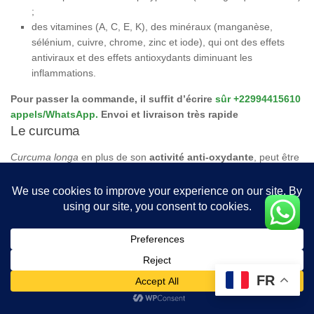
;
des vitamines (A, C, E, K), des minéraux (manganèse,
sélénium, cuivre, chrome, zinc et iode), qui ont des effets
antiviraux et des effets antioxydants diminuant les
inflammations.
Pour passer la commande, il suffit d’écrire
sûr +22994415610
appels/WhatsApp.
Envoi et livraison très rapide
Le curcuma
Curcuma longa
en plus de son
activité anti-oxydante
, peut être
aussi un traitement naturel intéressant contre l’hépatite B
Chardon-Marie
Silybum marianum
est utilisé en Europe en tant qu’
hépato-
protecteur
depuis plus de 2000 ans. Ses vertus sont liées à ses
composants qui ont des activités antioxydantes et anti-
inflammatoires, stimulantes de la régénération hépatique, anti-
FR
26
fibrotiques, immunomodulateurs, antivirales et anticancéreuses
.