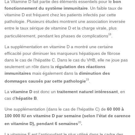
La Vitamine D fait partie des éléments essentiels pour le
bon
fonctionnement du système immunitaire
. Un faible taux de
vitamine D est fréquent chez les patients infectés par cette
pathologie. Plusieurs études montrent une association inversée
entre le taux sérique de vitamine D et la charge virale, plus
18
particulièrement, pendant les phases de complications
.
La supplémentation en vitamine D a montré une certaine
efficacité pour diminuer les marqueurs hépatiques de fibrose
dans le cas de l’hépatite C. Dans le cas du VHB, elle ne joue pas
seulement un rôle dans la
régulation des réactions
immunitaires
mais également dans la
diminution des
19
dommages causés par cette pathologie
.
La
vitamine D
est donc un
traitement naturel intéressant
, en
cas d’
hépatite B
.
Une supplémentation (dans le cas de l’hépatite C) de
60 000 à
100 000 IU en vitamine D par semaine (selon l’état de carence
20
en vitamine D), pendant 6 semaines
.
La vitamine E est l’antioxydant le plus utilisé dans le cadre des