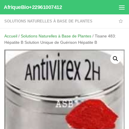
AfriqueBio+22961007412
Au dessous du contenu
SOLUTIONS NATURELLES À BASE DE PLANTES
Accueil
/
Solutions Naturelles à Base de Plantes
/ Tisane 483:
Hépatite B Solution Unique de Guérison Hépatite B