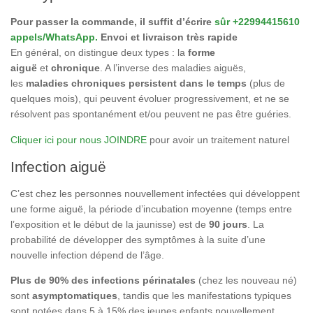
Pour passer la commande, il suffit d’écrire
sûr +22994415610
appels/WhatsApp.
Envoi et livraison très rapide
En général, on distingue deux types : la
forme
aiguë
et
chronique
. A l’inverse des maladies aiguës,
les
maladies chroniques
persistent dans le temps
(plus de
quelques mois), qui peuvent évoluer progressivement, et ne se
résolvent pas spontanément et/ou peuvent ne pas être guéries.
Cliquer ici pour nous JOINDRE
pour avoir un traitement naturel
Infection aiguë
C’est chez les personnes nouvellement infectées qui développent
une forme aiguë, la période d’incubation moyenne (temps entre
l’exposition et le début de la jaunisse) est de
90 jours
. La
probabilité de développer des symptômes à la suite d’une
nouvelle infection dépend de l’âge.
Plus de 90% des infections périnatales
(chez les nouveau né)
sont
asymptomatiques
, tandis que les manifestations typiques
sont notées dans 5 à 15% des jeunes enfants nouvellement