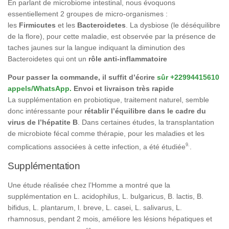
En parlant de microbiome intestinal, nous évoquons
essentiellement 2 groupes de micro-organismes :
les
Firmicutes
et les
Bacteroidetes
. La dysbiose (le déséquilibre
de la flore), pour cette maladie, est observée par la présence de
taches jaunes sur la langue indiquant la diminution des
Bacteroidetes qui ont un
rôle anti-inflammatoire
Pour passer la commande, il suffit d’écrire
sûr +22994415610
appels/WhatsApp.
Envoi et livraison très rapide
La supplémentation en probiotique, traitement naturel, semble
donc intéressante pour
rétablir l’équilibre dans le cadre du
virus de l’hépatite B
. Dans certaines études, la transplantation
de microbiote fécal comme thérapie, pour les maladies et les
9
.
complications associées à cette infection, a été étudiée
.
Supplémentation
Une étude réalisée chez l’Homme a montré que la
supplémentation en L. acidophilus, L. bulgaricus, B. lactis, B.
bifidus, L. plantarum, l. breve, L. casei, L. salivarus, L.
rhamnosus, pendant 2 mois, améliore les lésions hépatiques et