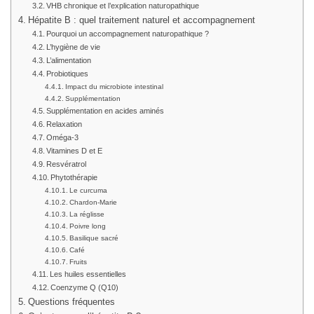
VHB chronique et l’explication naturopathique
Hépatite B : quel traitement naturel et accompagnement
Pourquoi un accompagnement naturopathique ?
L’hygiène de vie
L’alimentation
Probiotiques
Impact du microbiote intestinal
Supplémentation
Supplémentation en acides aminés
Relaxation
Oméga-3
Vitamines D et E
Resvératrol
Phytothérapie
Le curcuma
Chardon-Marie
La réglisse
Poivre long
Basilique sacré
Café
Fruits
Les huiles essentielles
Coenzyme Q (Q10)
Questions fréquentes