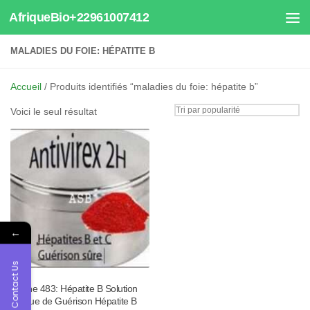
AfriqueBio+22961007412
Au dessous du contenu
MALADIES DU FOIE: HÉPATITE B
Accueil
/ Produits identifiés “maladies du foie: hépatite b”
Voici le seul résultat
←
Contact Us
Tisane 483: Hépatite B Solution
Unique de Guérison Hépatite B