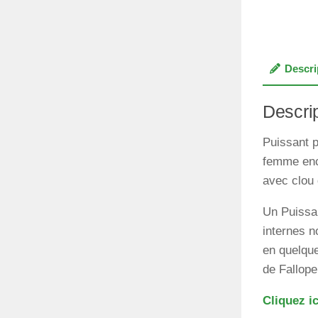
Descri
Descri
Puissant p
femme ence
avec clou 
Un Puissan
internes n
en quelque
de Fallop
Cliquez i