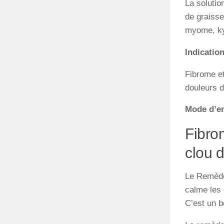
La solutio
de graisse
myome, ky
Indicatio
Fibrome e
douleurs 
Mode d’e
Fibro
clou d
Le Remède
calme les 
C’est un b