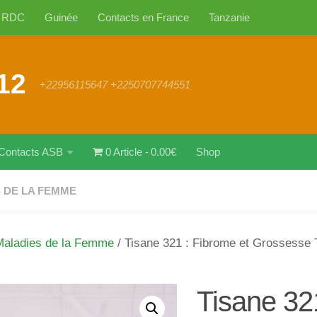
RDC
Guinée
Contacts en France
Tanzanie
12
+22956115647 +2250707744551
Contacts ASB
0 Article
0.00€
Shop
 DE LA FEMME
Maladies de la Femme
/ Tisane 321 : Fibrome et Grossesse 
Tisane 32