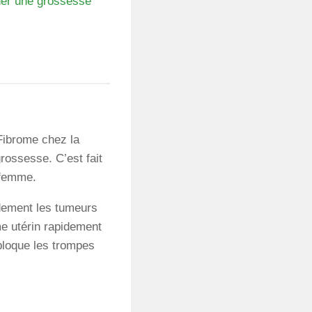
her une grossesse
k
App
tager
 Fibrome chez la
rossesse. C’est fait
 femme.
idement les tumeurs
me utérin rapidement
ébloque les trompes