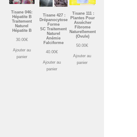
Tisane 046:
Tisane 111 :
Tisane 427 :
Hépatite B
Plantes Pour
Drépanocytose
Traitement
Assécher
Forme
Naturel
Fibrome
SC Traitement
Hépatite B
Naturellement
Naturel
(Ovule)
Anémie
30.00
€
Falciforme
50.00
€
Ajouter au
40.00
€
Ajouter au
panier
Ajouter au
panier
panier