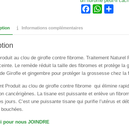
un fibrome peut-il cac
Faceboo
Whats
Par
ption
Informations complémentaires
ption
roduit au clou de girofle contre fibrome. Traitement Naturel
inte. Le remède réduit la taille des fibromes et protège la g
de Girofle et gingembre pour protéger la grossesse chez la
t Produit au clou de girofle contre fibrome qui élimine rap
on cancérigènes. La tisane est puissante et enlève un fibro
s jours. C’est une puissante tisane qui purifie l’utérus et d
e bouchées.
ci pour nous JOINDRE