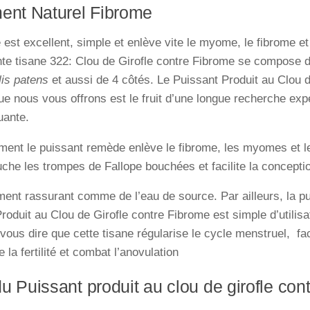
ment Naturel Fibrome
est excellent, simple et enlève vite le myome, le fibrome et
te tisane 322: Clou de Girofle contre Fibrome se compose de
lis patens
et aussi de 4 côtés. Le Puissant Produit au Clou d
e nous vous offrons est le fruit d’une longue recherche exp
uante.
ent le puissant remède enlève le fibrome, les myomes et l
che les trompes de Fallope bouchées et facilite la concepti
ment rassurant comme de l’eau de source. Par ailleurs, la p
roduit au Clou de Girofle contre Fibrome est simple d’utilis
 vous dire que cette tisane régularise le cycle menstruel, faci
e la fertilité et combat l’anovulation
u Puissant produit au clou de girofle con