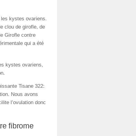
 les kystes ovariens.
 clou de girofle, de
e Girofle contre
érimentale qui a été
es kystes ovariens,
on.
uissante Tisane 322:
ation. Nous avons
lite l’ovulation donc
tre fibrome