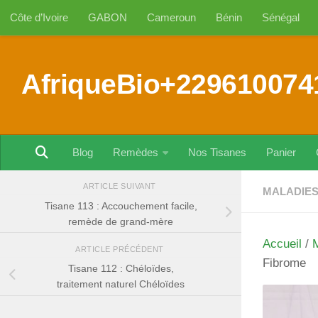
Côte d’Ivoire
GABON
Cameroun
Bénin
Sénégal
Au dessous du contenu
AfriqueBio+229610074
Blog
Remèdes
Nos Tisanes
Panier
ARTICLE SUIVANT
MALADIES
Tisane 113 : Accouchement facile,
remède de grand-mère
Accueil
/
ARTICLE PRÉCÉDENT
Fibrome
Tisane 112 : Chéloïdes,
traitement naturel Chéloïdes