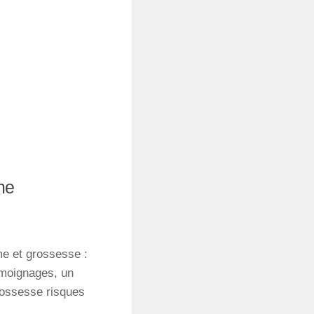
me
me et grossesse :
témoignages, un
grossesse risques