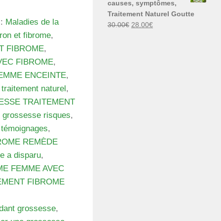
causes, symptômes,
30.00€.
29.00€.
Traitement Naturel Goutte
 :
Maladies de la
Le
Le
30.00
€
28.00
€
tron et fibrome
,
prix
prix
initial
actuel
T FIBROME
,
était :
est :
VEC FIBROME
,
30.00€.
28.00€.
FEMME ENCEINTE
,
 traitement naturel
,
ESSE TRAITEMENT
t grossesse risques
,
 témoignages
,
ROME REMÈDE
e a disparu
,
ME FEMME AVEC
EMENT FIBROME
ndant grossesse
,