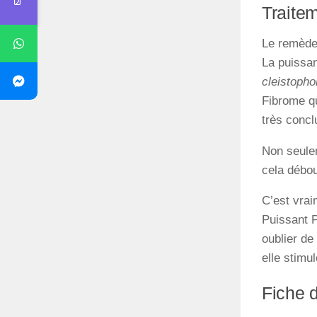
Traite
Le remède 
La puissan
cleistopho
Fibrome qu
très concl
Non seulem
cela débou
C’est vrai
Puissant P
oublier de
elle stimul
Fiche d