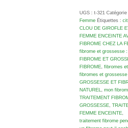
de
Tisane
UGS :
t-321
Catégorie
321
Femme
Étiquettes :
ci
:
CLOU DE GIROFLE E
Fibrome
FEMME ENCEINTE A
et
FIBROME CHEZ LA 
Grossesse
fibrome et grossesse :
Traitement
FIBROME ET GROSS
Naturel
FIBROME
,
fibromes e
Fibrome
fibromes et grossesse
GROSSESSE ET FIB
NATUREL
,
mon fibrom
TRAITEMENT FIBRO
GROSSESSE
,
TRAIT
FEMME ENCEINTE
,
traitement fibrome pe