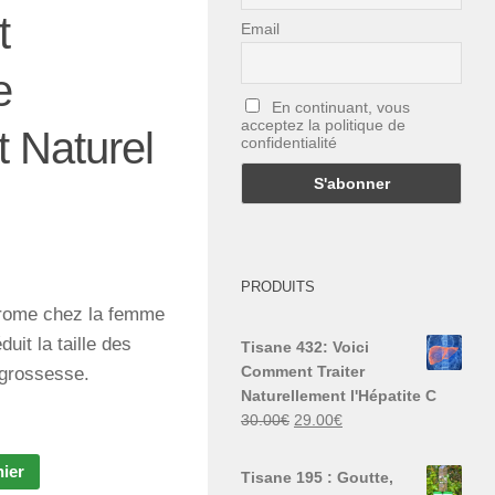
t
Email
e
En continuant, vous
acceptez la politique de
t Naturel
confidentialité
PRODUITS
brome chez la femme
uit la taille des
Tisane 432: Voici
Comment Traiter
 grossesse.
Naturellement l'Hépatite C
Le
Le
30.00
€
29.00
€
prix
prix
initial
actuel
nier
Tisane 195 : Goutte,
était :
est :