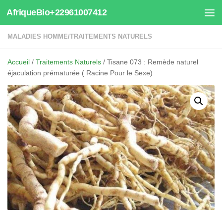
AfriqueBio+22961007412
Au dessous du contenu
MALADIES HOMME
/
TRAITEMENTS NATURELS
Accueil
/
Traitements Naturels
/ Tisane 073 : Remède naturel
éjaculation prématurée ( Racine Pour le Sexe)