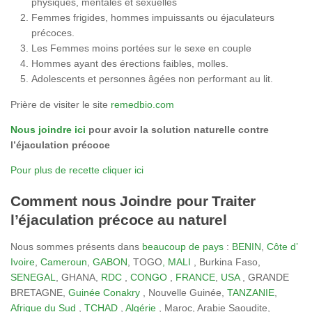
physiques, mentales et sexuelles
Femmes frigides, hommes impuissants ou éjaculateurs
précoces.
Les Femmes moins portées sur le sexe en couple
Hommes ayant des érections faibles, molles.
Adolescents et personnes âgées non performant au lit.
Prière de visiter le site
remedbio.com
Nous joindre ici
pour avoir la solution naturelle contre
l’éjaculation précoce
Pour plus de recette cliquer ici
Comment nous Joindre pour Traiter
l’éjaculation précoce au naturel
Nous sommes présents dans
beaucoup de pays
:
BENIN
,
Côte d’
Ivoire
,
Cameroun
,
GABON
, TOGO
, MALI
, Burkina Faso,
SENEGAL
, GHANA,
RDC
,
CONGO
,
FRANCE
,
USA
, GRANDE
BRETAGNE,
Guinée Conakry
, Nouvelle Guinée,
TANZANIE
,
Afrique du Sud
,
TCHAD
,
Algérie
, Maroc, Arabie Saoudite,