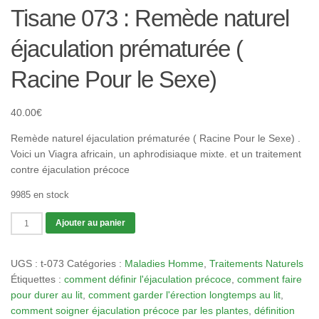
Tisane 073 : Remède naturel
éjaculation prématurée (
Racine Pour le Sexe)
40.00
€
Remède naturel éjaculation prématurée ( Racine Pour le Sexe) .
Voici un Viagra africain, un aphrodisiaque mixte. et un traitement
contre éjaculation précoce
9985 en stock
quantité
Ajouter au panier
de
Tisane
UGS :
t-073
Catégories :
Maladies Homme
,
Traitements Naturels
073
Étiquettes :
comment définir l'éjaculation précoce
,
comment faire
:
pour durer au lit
,
comment garder l'érection longtemps au lit
,
Remède
comment soigner éjaculation précoce par les plantes
,
définition
naturel