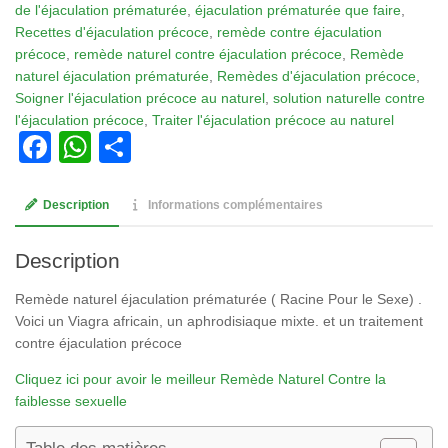
de l'éjaculation prématurée
,
éjaculation prématurée que faire
,
éjaculation
Recettes d'éjaculation précoce
,
remède contre éjaculation
prématurée
précoce
,
remède naturel contre éjaculation précoce
,
Remède
(
naturel éjaculation prématurée
,
Remèdes d'éjaculation précoce
,
Racine
Soigner l'éjaculation précoce au naturel
,
solution naturelle contre
Pour
l'éjaculation précoce
,
Traiter l'éjaculation précoce au naturel
le
Facebook
WhatsApp
Partager
Sexe)
Description
Informations complémentaires
Description
Remède naturel éjaculation prématurée ( Racine Pour le Sexe) .
Voici un Viagra africain, un aphrodisiaque mixte. et un traitement
contre éjaculation précoce
Cliquez ici pour avoir le meilleur Remède Naturel Contre la
faiblesse sexuelle