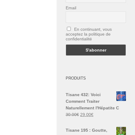
Email
En continuant, vous
acceptez la politique de
confidentialité
PRODUITS
Tisane 432: Voici
Comment Traiter
Naturellement l'Hépatite C
Le
Le
30.00
€
29.00
€
prix
prix
initial
actuel
Tisane 195 : Goutte,
était :
est :