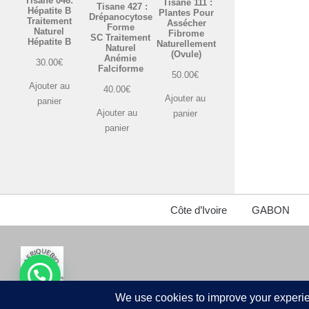
Tisane 046:
Tisane 111 :
Tisane 427 :
Hépatite B
Plantes Pour
Drépanocytose
Traitement
Assécher
Forme
Naturel
Fibrome
SC Traitement
Hépatite B
Naturellement
Naturel
(Ovule)
Anémie
30.00
€
Falciforme
50.00
€
Ajouter au
40.00
€
Ajouter au
panier
Ajouter au
panier
panier
Côte d’Ivoire
GABON