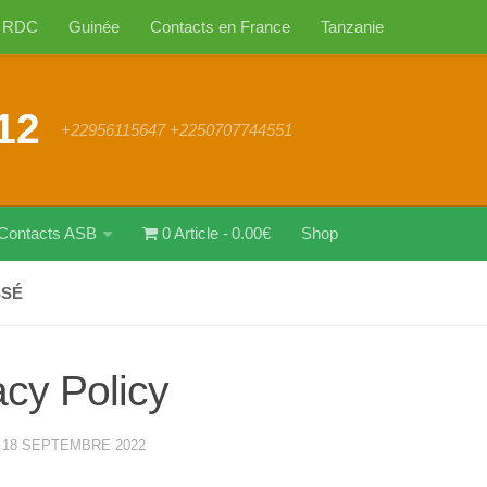
RDC
Guinée
Contacts en France
Tanzanie
12
+22956115647 +2250707744551
Contacts ASB
0 Article
0.00€
Shop
SSÉ
acy Policy
·
18 SEPTEMBRE 2022