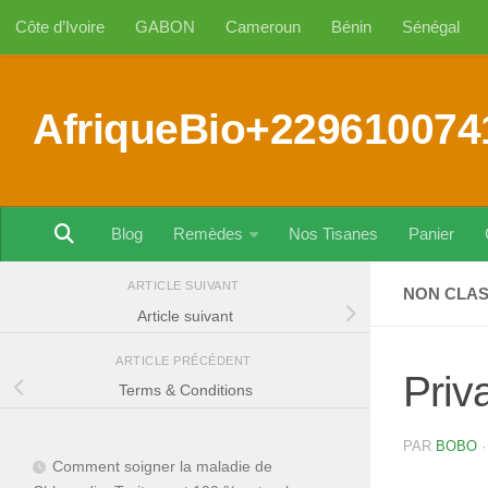
Côte d’Ivoire
GABON
Cameroun
Bénin
Sénégal
Au dessous du contenu
AfriqueBio+229610074
Blog
Remèdes
Nos Tisanes
Panier
ARTICLE SUIVANT
NON CLA
Article suivant
ARTICLE PRÉCÉDENT
Priv
Terms & Conditions
PAR
BOBO
Comment soigner la maladie de