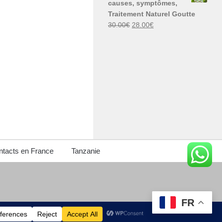
causes, symptômes,
30.00€.
29.00€.
Traitement Naturel Goutte
Le
Le
30.00
€
28.00
€
prix
prix
initial
actuel
était :
est :
30.00€.
28.00€.
tacts en France
Tanzanie
FR