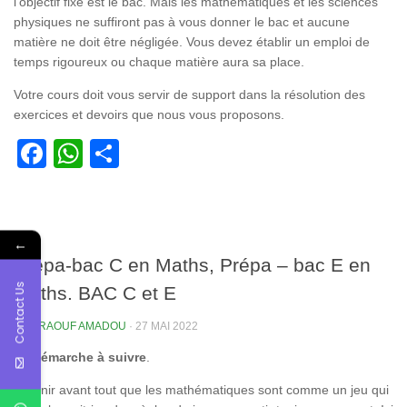
l’objectif fixé est le bac. Mais les mathématiques et les sciences
physiques ne suffiront pas à vous donner le bac et aucune
matière ne doit être négligée. Vous devez établir un emploi de
temps rigoureux ou chaque matière aura sa place.
Votre cours doit vous servir de support dans la résolution des
exercices et devoirs que nous vous proposons.
Facebook
WhatsApp
Partager
←
Prépa-bac C en Maths, Prépa – bac E en
Contact Us
Maths. BAC C et E
PAR
RAOUF AMADOU
·
27 MAI 2022
La démarche à suivre
.
Retenir avant tout que les mathématiques sont comme un jeu qui