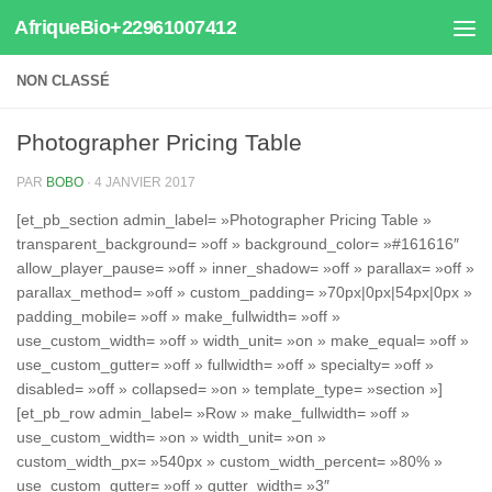
AfriqueBio+22961007412
Au dessous du contenu
NON CLASSÉ
Photographer Pricing Table
PAR
BOBO
·
4 JANVIER 2017
[et_pb_section admin_label= »Photographer Pricing Table »
transparent_background= »off » background_color= »#161616″
allow_player_pause= »off » inner_shadow= »off » parallax= »off »
parallax_method= »off » custom_padding= »70px|0px|54px|0px »
padding_mobile= »off » make_fullwidth= »off »
use_custom_width= »off » width_unit= »on » make_equal= »off »
use_custom_gutter= »off » fullwidth= »off » specialty= »off »
disabled= »off » collapsed= »on » template_type= »section »]
[et_pb_row admin_label= »Row » make_fullwidth= »off »
use_custom_width= »on » width_unit= »on »
custom_width_px= »540px » custom_width_percent= »80% »
use_custom_gutter= »off » gutter_width= »3″