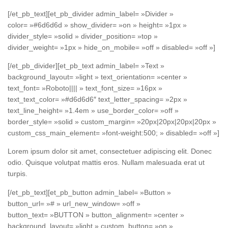
[/et_pb_text][et_pb_divider admin_label= »Divider »
color= »#6d6d6d » show_divider= »on » height= »1px »
divider_style= »solid » divider_position= »top »
divider_weight= »1px » hide_on_mobile= »off » disabled= »off »]
[/et_pb_divider][et_pb_text admin_label= »Text »
background_layout= »light » text_orientation= »center »
text_font= »Roboto|||| » text_font_size= »16px »
text_text_color= »#d6d6d6″ text_letter_spacing= »2px »
text_line_height= »1.4em » use_border_color= »off »
border_style= »solid » custom_margin= »20px|20px|20px|20px »
custom_css_main_element= »font-weight:500; » disabled= »off »]
Lorem ipsum dolor sit amet, consectetuer adipiscing elit. Donec
odio. Quisque volutpat mattis eros. Nullam malesuada erat ut
turpis.
[/et_pb_text][et_pb_button admin_label= »Button »
button_url= »# » url_new_window= »off »
button_text= »BUTTON » button_alignment= »center »
background_layout= »light » custom_button= »on »