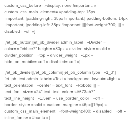
custom_css_before= »display: none !important; »
custom_css_main_element= »padding-top: 15px
!important;||padding-right: 38px !important;||padding-bottom: 14px
!important;||padding-left: 38px !important;||||font-weight:700;|||| »
disabled= »off »]
[/et_pb_button][et_pb_divider admin_label= »Divider »
color= »#cbbce7″ height= »30px » divider_style= »solid »
divider_position= »top » divider_weight= »1px »
hide_on_mobile= »off » disabled= »off »]
[/et_pb_divider][/et_pb_column][et_pb_column type= »1_3″]
[et_pb_text admin_label= »Text » background_layout= »light »
text_orientation= »center » text_font= »Roboto|||| »
text_font_size= »24″ text_text_color= »#673ab7″
text_line_height= »1.5em » use_border_color= »off »
border_style= »solid » custom_margin= »46px||19px| »
custom_css_main_element= »font-weight:400; » disabled= »off »
inline_fonts= »Ubuntu »]
Gold