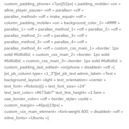
custom_padding_phone= »7px||52px| » padding_mobile= »on »
allow_player_pause= »off » parallax= »off »
parallax_method= »off » make_equal= »off »
column_padding_mobile= »on » background_color_2= »#ffffff »
parallax_1= »off » parallax_method_1= »off » parallax_2= »off »
parallax_method_2= »off » parallax_3= »off »
parallax_method_3= »off » parallax_4= »off »
parallax_method_4= »off » custom_css_main_1= »border: 1px
solid #6d6d6d; » custom_css_main_2= »border: 1px solid
#6d6d6d; » custom_css_main_3= »border: 1px solid #6d6d6d; »
custom_padding_last_edited= »on|phone » disabled= »off »]
[et_pb_column type= »1_3″][et_pb_text admin_label= »Text »
background_layout= »light » text_orientation= »center »
text_font= »Roboto|||| » text_font_size= »24″
text_text_color= »#673ab7″ text_line_height= »1.5em »
use_border_color= »off » border_style= »solid »
custom_margin= »46px||19px| »
custom_css_main_element= »font-weight:400; » disabled= »off »
inline_fonts= »Ubuntu »]
Bronze