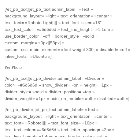
[/et_pb_text][et_pb_text admin_label= »Text »
background_layout= »light » text_orientation= »center »
text_font= »Roboto Light|||| » text_font_size= »16″
text_text_color= »#6d6d6d » text_line_height= »1.1em »
use_border_color= »off » border_style= »solid »
custom_margin= »0px||53px| »
custom_css_main_element= »font-weight:300; » disabled= »off »
inline_fonts= »Ubuntu »]
Per Photo
[/et_pb_text][et_pb_divider admin_label= »Divider »
color= »#6d6d6d » show_divider= »on » height= »1px »
divider_style= »solid » divider_position= »top »
divider_weight= »1px » hide_on_mobile= »off » disabled= »off »]
[/et_pb_divider][et_pb_text admin_label= »Text »
background_layout= »light » text_orientation= »center »
text_font= »Roboto|||| » text_font_size= »16px »
text_text_color= »#6d6d6d » text_letter_spacing= »2px »
text_line_height= »1.4em » use_border_color= »off »