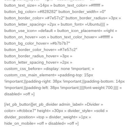
button_text_size= »14px » button_text_color= »#ffffff »
button_bg_color= »#828282″ button_border_width= »0″
button_border_color= »#7e57c2″ button_border_radius= »3px »
button_letter_spacing= »2px » button_font= »Ubuntu|||| »
button_use_icon= »default » button_icon_placement= »right »
button_on_hover= »on » button_text_color_hover= »#ffffff »
button_bg_color_hover= »#b7b7b7″
button_border_color_hover= »#7e57c2″
button_border_radius_hover= »3px »
button_letter_spacing_hover= »2px »
custom_css_before= »display: none !important; »
custom_css_main_element= »padding-top: 15px
!important;||padding-right: 38px !important;||padding-bottom: 14px
!important;||padding-left: 38px !important;||||font-weight:700;|||| »
disabled= »off »]
[/et_pb_button][et_pb_divider admin_label= »Divider »
color= »#cbbce7″ height= »30px » divider_style= »solid »
divider_position= »top » divider_weight= »1px »
hide_on_mobile= »off » disabled= »off »]