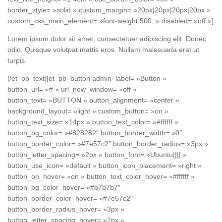
border_style= »solid » custom_margin= »20px|20px|20px|20px »
custom_css_main_element= »font-weight:500; » disabled= »off »]
Lorem ipsum dolor sit amet, consectetuer adipiscing elit. Donec
odio. Quisque volutpat mattis eros. Nullam malesuada erat ut
turpis.
[/et_pb_text][et_pb_button admin_label= »Button »
button_url= »# » url_new_window= »off »
button_text= »BUTTON » button_alignment= »center »
background_layout= »light » custom_button= »on »
button_text_size= »14px » button_text_color= »#ffffff »
button_bg_color= »#828282″ button_border_width= »0″
button_border_color= »#7e57c2″ button_border_radius= »3px »
button_letter_spacing= »2px » button_font= »Ubuntu|||| »
button_use_icon= »default » button_icon_placement= »right »
button_on_hover= »on » button_text_color_hover= »#ffffff »
button_bg_color_hover= »#b7b7b7″
button_border_color_hover= »#7e57c2″
button_border_radius_hover= »3px »
button_letter_spacing_hover= »2px »