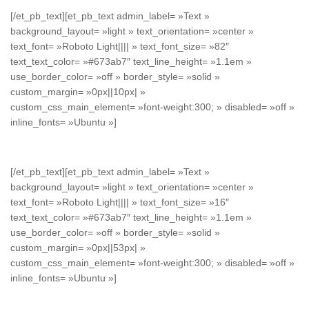
[/et_pb_text][et_pb_text admin_label= »Text »
background_layout= »light » text_orientation= »center »
text_font= »Roboto Light|||| » text_font_size= »82″
text_text_color= »#673ab7″ text_line_height= »1.1em »
use_border_color= »off » border_style= »solid »
custom_margin= »0px||10px| »
custom_css_main_element= »font-weight:300; » disabled= »off »
inline_fonts= »Ubuntu »]
$149
[/et_pb_text][et_pb_text admin_label= »Text »
background_layout= »light » text_orientation= »center »
text_font= »Roboto Light|||| » text_font_size= »16″
text_text_color= »#673ab7″ text_line_height= »1.1em »
use_border_color= »off » border_style= »solid »
custom_margin= »0px||53px| »
custom_css_main_element= »font-weight:300; » disabled= »off »
inline_fonts= »Ubuntu »]
Per Photo