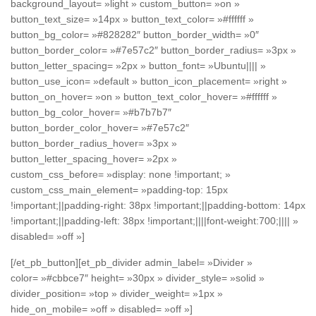
background_layout= »light » custom_button= »on »
button_text_size= »14px » button_text_color= »#ffffff »
button_bg_color= »#828282″ button_border_width= »0″
button_border_color= »#7e57c2″ button_border_radius= »3px »
button_letter_spacing= »2px » button_font= »Ubuntu|||| »
button_use_icon= »default » button_icon_placement= »right »
button_on_hover= »on » button_text_color_hover= »#ffffff »
button_bg_color_hover= »#b7b7b7″
button_border_color_hover= »#7e57c2″
button_border_radius_hover= »3px »
button_letter_spacing_hover= »2px »
custom_css_before= »display: none !important; »
custom_css_main_element= »padding-top: 15px
!important;||padding-right: 38px !important;||padding-bottom: 14px
!important;||padding-left: 38px !important;||||font-weight:700;|||| »
disabled= »off »]
[/et_pb_button][et_pb_divider admin_label= »Divider »
color= »#cbbce7″ height= »30px » divider_style= »solid »
divider_position= »top » divider_weight= »1px »
hide_on_mobile= »off » disabled= »off »]