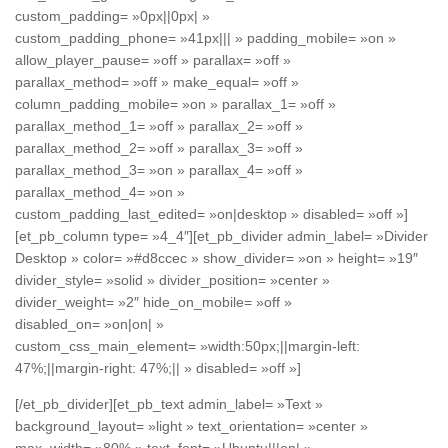
custom_padding= »0px||0px| »
custom_padding_phone= »41px||| » padding_mobile= »on »
allow_player_pause= »off » parallax= »off »
parallax_method= »off » make_equal= »off »
column_padding_mobile= »on » parallax_1= »off »
parallax_method_1= »off » parallax_2= »off »
parallax_method_2= »off » parallax_3= »off »
parallax_method_3= »on » parallax_4= »off »
parallax_method_4= »on »
custom_padding_last_edited= »on|desktop » disabled= »off »]
[et_pb_column type= »4_4″][et_pb_divider admin_label= »Divider
Desktop » color= »#d8ccec » show_divider= »on » height= »19″
divider_style= »solid » divider_position= »center »
divider_weight= »2″ hide_on_mobile= »off »
disabled_on= »on|on| »
custom_css_main_element= »width:50px;||margin-left:
47%;||margin-right: 47%;|| » disabled= »off »]
[/et_pb_divider][et_pb_text admin_label= »Text »
background_layout= »light » text_orientation= »center »