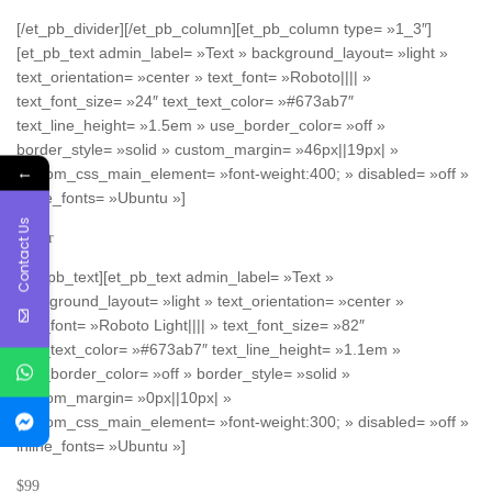
[/et_pb_divider][/et_pb_column][et_pb_column type= »1_3″]
[et_pb_text admin_label= »Text » background_layout= »light »
text_orientation= »center » text_font= »Roboto|||| »
text_font_size= »24″ text_text_color= »#673ab7″
text_line_height= »1.5em » use_border_color= »off »
border_style= »solid » custom_margin= »46px||19px| »
←
custom_css_main_element= »font-weight:400; » disabled= »off »
inline_fonts= »Ubuntu »]
Contact Us
Silver
[/et_pb_text][et_pb_text admin_label= »Text »
background_layout= »light » text_orientation= »center »
text_font= »Roboto Light|||| » text_font_size= »82″
text_text_color= »#673ab7″ text_line_height= »1.1em »
use_border_color= »off » border_style= »solid »
custom_margin= »0px||10px| »
custom_css_main_element= »font-weight:300; » disabled= »off »
inline_fonts= »Ubuntu »]
$99