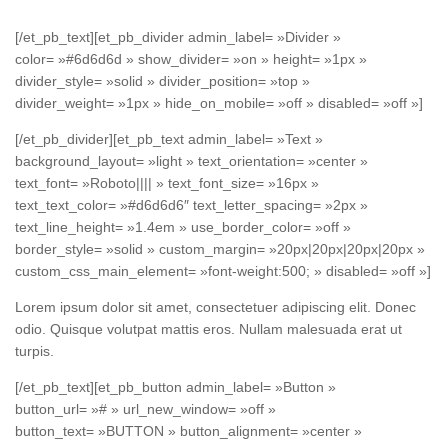
Per Photo
[/et_pb_text][et_pb_divider admin_label= »Divider »
color= »#6d6d6d » show_divider= »on » height= »1px »
divider_style= »solid » divider_position= »top »
divider_weight= »1px » hide_on_mobile= »off » disabled= »off »]
[/et_pb_divider][et_pb_text admin_label= »Text »
background_layout= »light » text_orientation= »center »
text_font= »Roboto|||| » text_font_size= »16px »
text_text_color= »#d6d6d6″ text_letter_spacing= »2px »
text_line_height= »1.4em » use_border_color= »off »
border_style= »solid » custom_margin= »20px|20px|20px|20px »
custom_css_main_element= »font-weight:500; » disabled= »off »]
Lorem ipsum dolor sit amet, consectetuer adipiscing elit. Donec
odio. Quisque volutpat mattis eros. Nullam malesuada erat ut
turpis.
[/et_pb_text][et_pb_button admin_label= »Button »
button_url= »# » url_new_window= »off »
button_text= »BUTTON » button_alignment= »center »