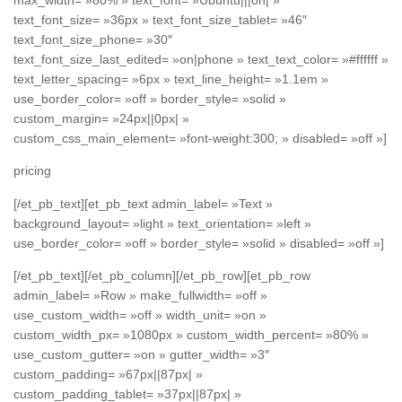
max_width= »80% » text_font= »Ubuntu|||on| »
text_font_size= »36px » text_font_size_tablet= »46″
text_font_size_phone= »30″
text_font_size_last_edited= »on|phone » text_text_color= »#ffffff »
text_letter_spacing= »6px » text_line_height= »1.1em »
use_border_color= »off » border_style= »solid »
custom_margin= »24px||0px| »
custom_css_main_element= »font-weight:300; » disabled= »off »]
pricing
[/et_pb_text][et_pb_text admin_label= »Text »
background_layout= »light » text_orientation= »left »
use_border_color= »off » border_style= »solid » disabled= »off »]
[/et_pb_text][/et_pb_column][/et_pb_row][et_pb_row
admin_label= »Row » make_fullwidth= »off »
use_custom_width= »off » width_unit= »on »
custom_width_px= »1080px » custom_width_percent= »80% »
use_custom_gutter= »on » gutter_width= »3″
custom_padding= »67px||87px| »
custom_padding_tablet= »37px||87px| »