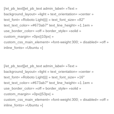
[/et_pb_text][et_pb_text admin_label= »Text »
background_layout= »light » text_orientation= »center »
text_font= »Roboto Light|||| » text_font_size= »82″
text_text_color= »#673ab7″ text_line_height= »1.1em »
use_border_color= »off » border_style= »solid »
custom_margin= »0px||10px| »
custom_css_main_element= »font-weight:300; » disabled= »off »
inline_fonts= »Ubuntu »]
$29
[/et_pb_text][et_pb_text admin_label= »Text »
background_layout= »light » text_orientation= »center »
text_font= »Roboto Light|||| » text_font_size= »16″
text_text_color= »#673ab7″ text_line_height= »1.1em »
use_border_color= »off » border_style= »solid »
custom_margin= »0px||53px| »
custom_css_main_element= »font-weight:300; » disabled= »off »
inline_fonts= »Ubuntu »]