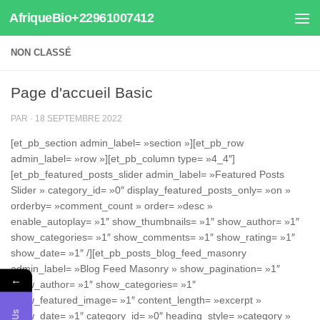
AfriqueBio+22961007412
Au dessous du contenu
NON CLASSÉ
Page d'accueil Basic
PAR
·
18 SEPTEMBRE 2022
[et_pb_section admin_label= »section »][et_pb_row
admin_label= »row »][et_pb_column type= »4_4″]
[et_pb_featured_posts_slider admin_label= »Featured Posts
Slider » category_id= »0″ display_featured_posts_only= »on »
orderby= »comment_count » order= »desc »
enable_autoplay= »1″ show_thumbnails= »1″ show_author= »1″
show_categories= »1″ show_comments= »1″ show_rating= »1″
show_date= »1″ /][et_pb_posts_blog_feed_masonry
admin_label= »Blog Feed Masonry » show_pagination= »1″
←
show_author= »1″ show_categories= »1″
show_featured_image= »1″ content_length= »excerpt »
show_date= »1″ category_id= »0″ heading_style= »category »