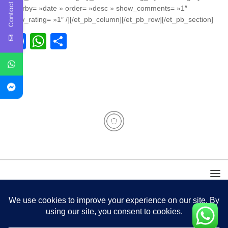
Contact Us
orderby= »date » order= »desc » show_comments= »1″
show_rating= »1″ /][/et_pb_column][/et_pb_row][/et_pb_section]
Facebook
WhatsApp
Partager