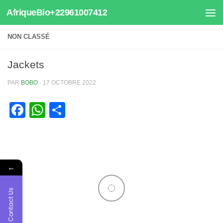
AfriqueBio+22961007412
Au dessous du contenu
NON CLASSÉ
Jackets
PAR
BOBO
·
17 OCTOBRE 2022
Facebook
WhatsApp
Partager
←
Contact Us