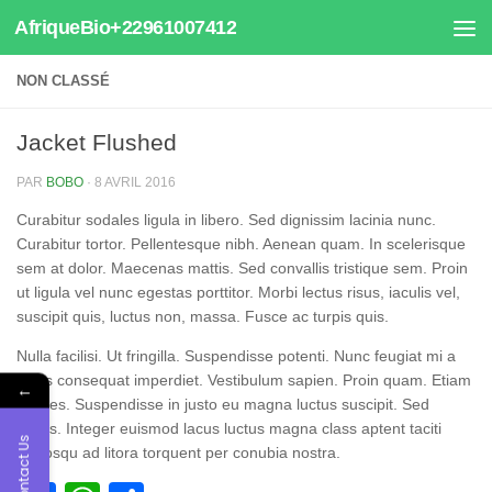
AfriqueBio+22961007412
Au dessous du contenu
NON CLASSÉ
Jacket Flushed
PAR
BOBO
·
8 AVRIL 2016
Curabitur sodales ligula in libero. Sed dignissim lacinia nunc.
Curabitur tortor. Pellentesque nibh. Aenean quam. In scelerisque
sem at dolor. Maecenas mattis. Sed convallis tristique sem. Proin
ut ligula vel nunc egestas porttitor. Morbi lectus risus, iaculis vel,
suscipit quis, luctus non, massa. Fusce ac turpis quis.
Nulla facilisi. Ut fringilla. Suspendisse potenti. Nunc feugiat mi a
tellus consequat imperdiet. Vestibulum sapien. Proin quam. Etiam
←
ultrices. Suspendisse in justo eu magna luctus suscipit. Sed
lectus. Integer euismod lacus luctus magna class aptent taciti
Contact Us
sociosqu ad litora torquent per conubia nostra.