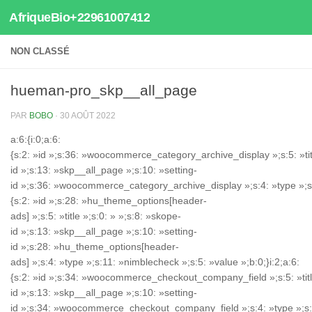
AfriqueBio+22961007412
Au dessous du contenu
NON CLASSÉ
hueman-pro_skp__all_page
PAR
BOBO
·
30 AOÛT 2022
a:6:{i:0;a:6:
{s:2: »id »;s:36: »woocommerce_category_archive_display »;s:5: »titl
id »;s:13: »skp__all_page »;s:10: »setting-
id »;s:36: »woocommerce_category_archive_display »;s:4: »type »;s:6:
{s:2: »id »;s:28: »hu_theme_options[header-
ads] »;s:5: »title »;s:0: » »;s:8: »skope-
id »;s:13: »skp__all_page »;s:10: »setting-
id »;s:28: »hu_theme_options[header-
ads] »;s:4: »type »;s:11: »nimblecheck »;s:5: »value »;b:0;}i:2;a:6:
{s:2: »id »;s:34: »woocommerce_checkout_company_field »;s:5: »title
id »;s:13: »skp__all_page »;s:10: »setting-
id »;s:34: »woocommerce_checkout_company_field »;s:4: »type »;s:6: »