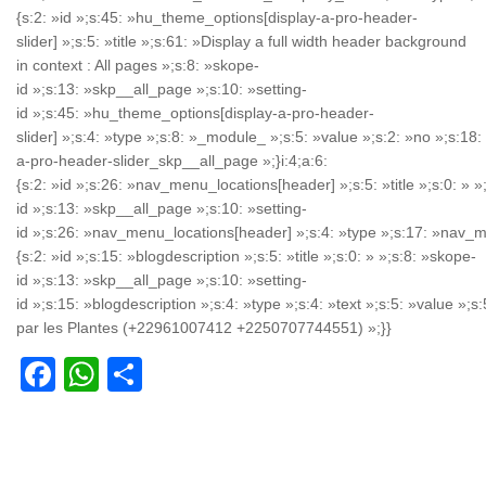
{s:2: »id »;s:45: »hu_theme_options[display-a-pro-header-
slider] »;s:5: »title »;s:61: »Display a full width header background
in context : All pages »;s:8: »skope-
id »;s:13: »skp__all_page »;s:10: »setting-
id »;s:45: »hu_theme_options[display-a-pro-header-
slider] »;s:4: »type »;s:8: »_module_ »;s:5: »value »;s:2: »no »;s:18
a-pro-header-slider_skp__all_page »;}i:4;a:6:
{s:2: »id »;s:26: »nav_menu_locations[header] »;s:5: »title »;s:0: » »
id »;s:13: »skp__all_page »;s:10: »setting-
id »;s:26: »nav_menu_locations[header] »;s:4: »type »;s:17: »nav_men
{s:2: »id »;s:15: »blogdescription »;s:5: »title »;s:0: » »;s:8: »skope-
id »;s:13: »skp__all_page »;s:10: »setting-
id »;s:15: »blogdescription »;s:4: »type »;s:4: »text »;s:5: »value »;s
par les Plantes (+22961007412 +2250707744551) »;}}
Facebook
WhatsApp
Partager