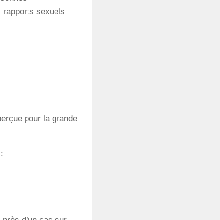
 rapports sexuels
perçue pour la grande
:
 près d’un cas sur