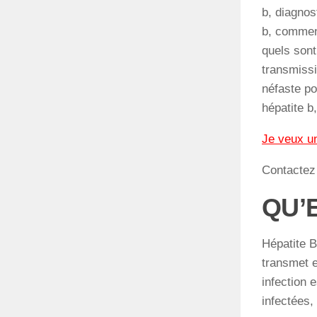
b, diagnos
b, comment
quels sont
transmissi
néfaste po
hépatite b
Je veux u
Contacte
QU’
Hépatite B
transmet e
infection 
infectées,