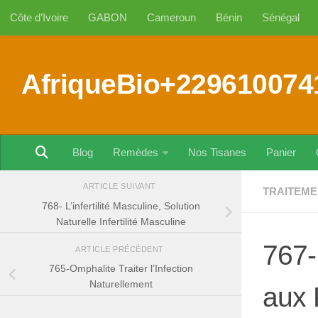
Côte d’Ivoire
GABON
Cameroun
Bénin
Sénégal
Au dessous du contenu
AfriqueBio+229610074
Blog
Remèdes
Nos Tisanes
Panier
ARTICLE SUIVANT
TRAITEME
768- L’infertilité Masculine, Solution
Naturelle Infertilité Masculine
767-
ARTICLE PRÉCÉDENT
765-Omphalite Traiter l’Infection
Naturellement
aux 