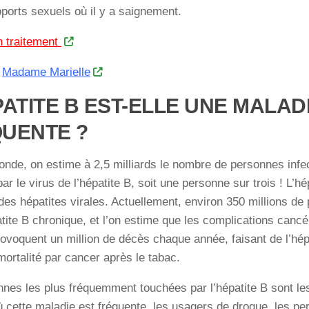
pports sexuels où il y a saignement.
n traitement
z
Madame Marielle
PATITE B EST-ELLE UNE MALAD
UENTE ?
nde, on estime à 2,5 milliards le nombre de personnes infec
ar le virus de l’hépatite B, soit une personne sur trois ! L’hé
des hépatites virales. Actuellement, environ 350 millions de
tite B chronique, et l’on estime que les complications canc
ovoquent un million de décès chaque année, faisant de l’hép
ortalité par cancer après le tabac.
nes les plus fréquemment touchées par l’hépatite B sont le
 cette maladie est fréquente, les usagers de drogue, les p