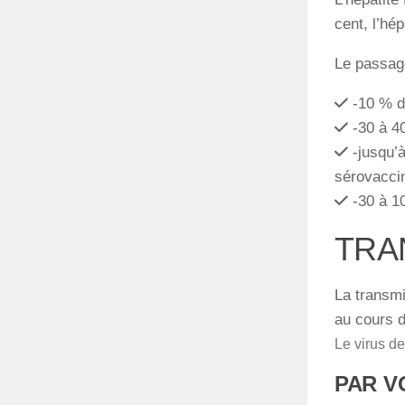
cent, l’hé
Le passage
-10 % d
-30 à 40
-jusqu’à
sérovaccin
-30 à 1
TRA
La transmi
au cours d
Le virus de
PAR V