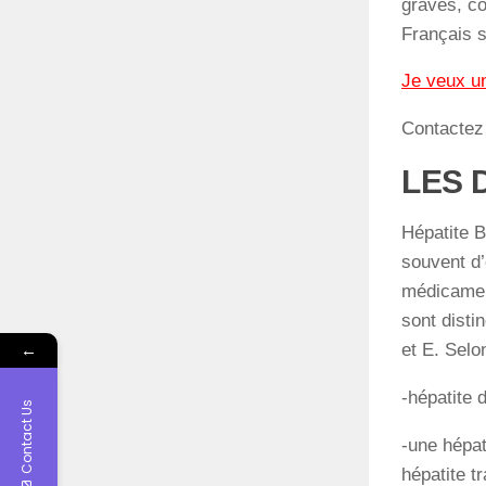
graves, co
Français s
Je veux u
Contacte
LES 
Hépatite B
souvent d’
médicament
sont disti
←
et E. Selo
-hépatite d
Contact Us
-une hépat
hépatite t