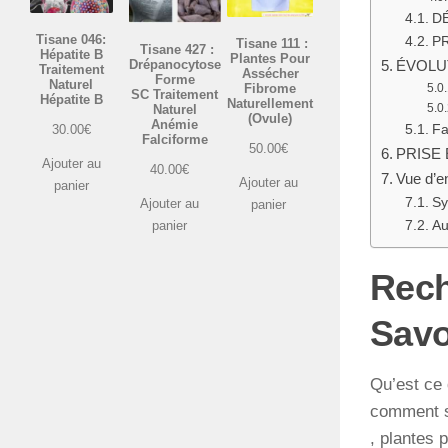
DÉ
Tisane 046:
PR
Tisane 111 :
Tisane 427 :
Hépatite B
Plantes Pour
Drépanocytose
ÉVOLUT
Traitement
Assécher
Forme
Naturel
Fibrome
SC Traitement
Hépatite B
Naturellement
Naturel
(Ovule)
Anémie
Fa
30.00
€
Falciforme
50.00
€
PRISE 
Ajouter au
40.00
€
Vue d’e
Ajouter au
panier
S
Ajouter au
panier
panier
Au
Rech
Savo
Qu’est ce 
comment so
, plantes 