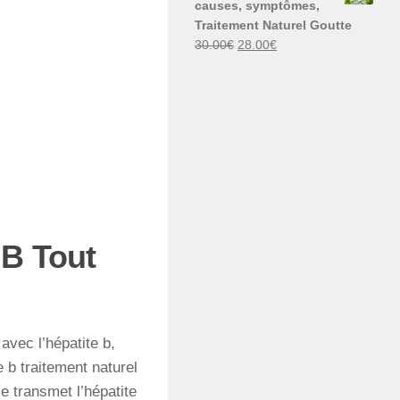
causes, symptômes,
30.00€.
29.00€.
Traitement Naturel Goutte
Le
Le
30.00
€
28.00
€
prix
prix
initial
actuel
était :
est :
30.00€.
28.00€.
 B Tout
avec l’hépatite b,
e b traitement naturel
se transmet l’hépatite