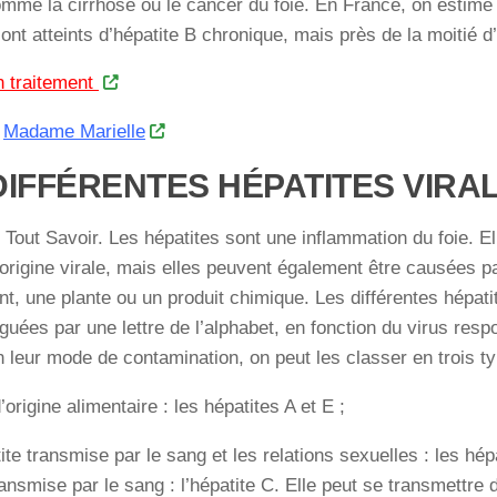
mme la cirrhose ou le cancer du foie. En France, on estime
ont atteints d’hépatite B chronique, mais près de la moitié d’
n traitement
z
Madame Marielle
DIFFÉRENTES HÉPATITES VIRA
 Tout Savoir. Les hépatites sont une inflammation du foie. El
origine virale, mais elles peuvent également être causées par
, une plante ou un produit chimique. Les différentes hépatit
nguées par une lettre de l’alphabet, en fonction du virus resp
n leur mode de contamination, on peut les classer en trois ty
’origine alimentaire : les hépatites A et E ;
ite transmise par le sang et les relations sexuelles : les hép
ransmise par le sang : l’hépatite C. Elle peut se transmettre