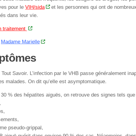
ves pour le
VIH/sida
et les personnes qui ont de nombreux
és dans leur vie.
n traitement
z
Madame Marielle
ptômes
 Tout Savoir. L’infection par le VHB passe généralement ina
es malades. On dit qu’elle est asymptomatique.
30 % des hépatites aiguës, on retrouve des signes tels que 
,
s,
ements,
me pseudo-grippal,
 B aiguë guérit dans environ 90 % des cas. Néanmoins, dans