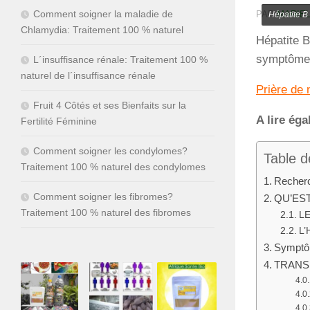
Comment soigner la maladie de
PAR
MARIEL
Hépatite B
Chlamydia: Traitement 100 % naturel
Hépatite B
symptômes 
L´insuffisance rénale: Traitement 100 %
naturel de l´insuffisance rénale
Prière de 
Fruit 4 Côtés et ses Bienfaits sur la
A lire ég
Fertilité Féminine
Comment soigner les condylomes?
Table d
Traitement 100 % naturel des condylomes
Recherc
Comment soigner les fibromes?
QU’EST
Traitement 100 % naturel des fibromes
L
L’
Sympt
TRANSM