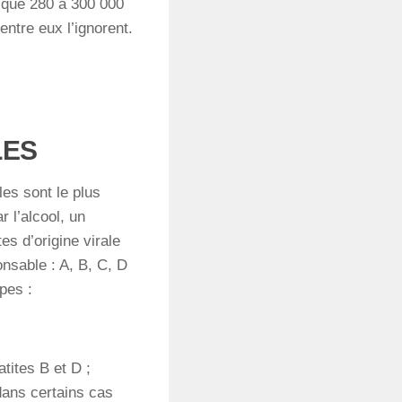
 que 280 à 300 000
entre eux l’ignorent.
LES
les sont le plus
 l’alcool, un
es d’origine virale
onsable : A, B, C, D
pes :
atites B et D ;
 dans certains cas