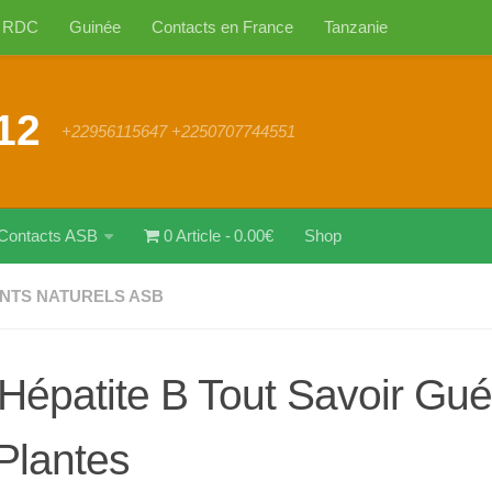
RDC
Guinée
Contacts en France
Tanzanie
12
+22956115647 +2250707744551
Contacts ASB
0 Article
0.00€
Shop
NTS NATURELS ASB
Hépatite B Tout Savoir Gué
Plantes