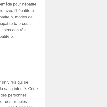
r remède pour hépatite
e avec l’hépatite b,
épatite b, modes de
hépatite b, produit
 sains contrôle
patite b,
 un virus qui se
du sang infecté. Cette
% des personnes
uer des troubles