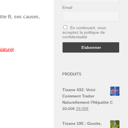
Email
tite B, ses causes,
En continuant, vous
acceptez la politique de
confidentialité
Naturel
PRODUITS
Tisane 432: Voici
Comment Traiter
Naturellement l'Hépatite C
Le
Le
30.00
€
29.00
€
prix
prix
initial
actuel
Tisane 195 : Goutte,
était :
est :