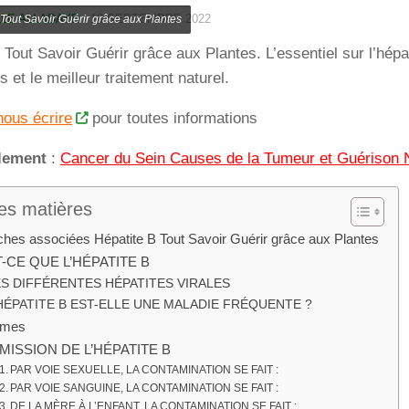
LE ALLADAYE
·
16 SEPTEMBRE 2022
 Tout Savoir Guérir grâce aux Plantes
 Tout Savoir Guérir grâce aux Plantes. L’essentiel sur l’hépa
et le meilleur traitement naturel.
nous écrire
pour toutes informations
alement
:
Cancer du Sein Causes de la Tumeur et Guérison 
es matières
hes associées Hépatite B Tout Savoir Guérir grâce aux Plantes
-CE QUE L’HÉPATITE B
ES DIFFÉRENTES HÉPATITES VIRALES
HÉPATITE B EST-ELLE UNE MALADIE FRÉQUENTE ?
ômes
ISSION DE L’HÉPATITE B
PAR VOIE SEXUELLE, LA CONTAMINATION SE FAIT :
PAR VOIE SANGUINE, LA CONTAMINATION SE FAIT :
DE LA MÈRE À L’ENFANT, LA CONTAMINATION SE FAIT :