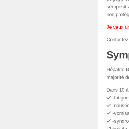
séropositi
non protég
Je veux u
Contacte
Sym
Hépatite B
majorité d
Dans 10 à 
-fatigue
-nausée
-vomiss
-syndro
L’hépatite