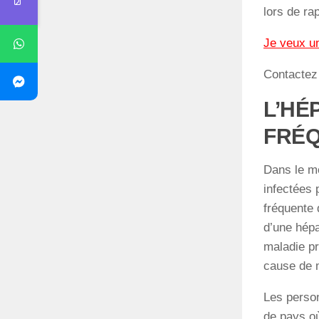
lors de ra
Je veux u
Contacte
L’HÉ
FRÉQ
Dans le mo
infectées p
fréquente 
d’une hépa
maladie pr
cause de m
Les person
de pays où