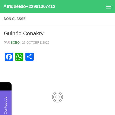
AfriqueBio+22961007412
Au dessous du contenu
NON CLASSÉ
Guinée Conakry
PAR
BOBO
·
23 OCTOBRE 2022
Facebook
WhatsApp
Partager
←
Contact Us