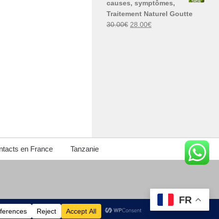
causes, symptômes,
30.00€.
29.00€.
Traitement Naturel Goutte
Le
Le
30.00
€
28.00
€
prix
prix
initial
actuel
était :
est :
30.00€.
28.00€.
tacts en France
Tanzanie
FR