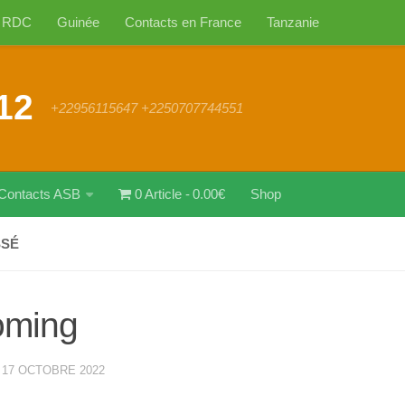
RDC
Guinée
Contacts en France
Tanzanie
12
+22956115647 +2250707744551
Contacts ASB
0 Article
0.00€
Shop
SSÉ
oming
·
17 OCTOBRE 2022