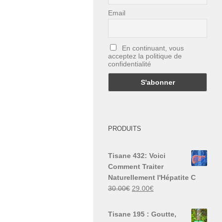
Email
En continuant, vous
acceptez la politique de
confidentialité
PRODUITS
Tisane 432: Voici
Comment Traiter
Naturellement l'Hépatite C
Le
Le
30.00
€
29.00
€
prix
prix
initial
actuel
Tisane 195 : Goutte,
était :
est :