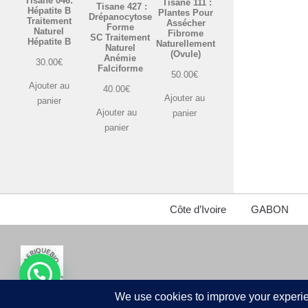
Tisane 046:
Tisane 111 :
Tisane 427 :
Hépatite B
Plantes Pour
Drépanocytose
Traitement
Assécher
Forme
Naturel
Fibrome
SC Traitement
Hépatite B
Naturellement
Naturel
(Ovule)
Anémie
30.00
€
Falciforme
50.00
€
Ajouter au
40.00
€
Ajouter au
panier
Ajouter au
panier
panier
Côte d’Ivoire
GABON