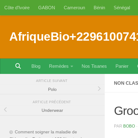
Côte d’Ivoire
GABON
Cameroun
Bénin
Sénégal
Au dessous du contenu
AfriqueBio+229610074
Blog
Remèdes
Nos Tisanes
Panier
ARTICLE SUIVANT
NON CLA
Polo
ARTICLE PRÉCÉDENT
Gro
Underwear
PAR
BOBO
Comment soigner la maladie de