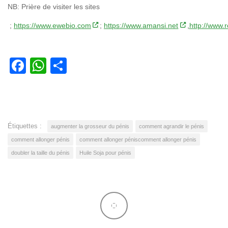
NB: Prière de visiter les sites
;
https://www.ewebio.com
;
https://www.amansi.net
,
http://www
Facebook
WhatsApp
Partager
Étiquettes :
augmenter la grosseur du pénis
comment agrandir le pénis
comment allonger pénis
comment allonger péniscomment allonger pénis
doubler la taille du pénis
Huile Soja pour pénis