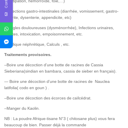
constipation, hémorroïde, foie,…)
– Infections gastro-intestinales (diarrhée, vomissement, gastro-
entérite, dysenterie, appendicite, etc)
– Règles douloureuses (dysménorrhée), Infections urinaires,
cystites, intoxication, empoisonnement, etc.
– Colique néphrétique, Calculs , etc.
Traitements provisoires.
–Boire une décoction d’une botte de racines de Cassia
Sieberiana(sindian en bambara, cassia de sieber en français).
— Boire une décoction d’une botte de racines de Nauclea
latifolia( codo en goun ) .
–Boire une décoction des écorces de caïlcédrat.
–Manger du Kaolin.
NB : La poudre Afrique-tisane N°3 ( chitosane plus) vous fera
beaucoup de bien. Passer déjà la commande