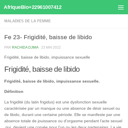
AfriqueBio+22961007412
Au dessous du contenu
MALADIES DE LA FEMME
Fe 23- Frigidité, baisse de libido
PAR
RACHIDA DJIMA
·
23 MAI 2022
Frigidité, baisse de libido, impuissance sexuelle
Frigidité, baisse de libido
Frigidité, baisse de libido, impuissance sexuelle.
Définition
La frigidité (du latin frigidus) est une dysfonction sexuelle
caractérisée par un manque ou une absence de désir sexuel ou
de libido, durant une certaine période. Elle se manifeste par une
absence totale de jouissance ou d’orgasme pendant l’acte sexuel
qui devient une corvée pour l’un ou les deux partenaires. La vie