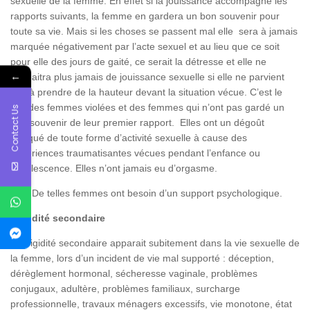
sexuelle de la femme. En effet si la jouissance accompagne les
rapports suivants, la femme en gardera un bon souvenir pour
toute sa vie. Mais si les choses se passent mal elle sera à jamais
marquée négativement par l’acte sexuel et au lieu que ce soit
pour elle des jours de gaité, ce serait la détresse et elle ne
←
connaitra plus jamais de jouissance sexuelle si elle ne parvient
pas à prendre de la hauteur devant la situation vécue. C’est le
cas des femmes violées et des femmes qui n’ont pas gardé un
Contact Us
bon souvenir de leur premier rapport. Elles ont un dégoût
marqué de toute forme d’activité sexuelle à cause des
expériences traumatisantes vécues pendant l’enfance ou
l’adolescence. Elles n’ont jamais eu d’orgasme.
NB : De telles femmes ont besoin d’un support psychologique.
Frigidité secondaire
La frigidité secondaire apparait subitement dans la vie sexuelle de
la femme, lors d’un incident de vie mal supporté : déception,
dérèglement hormonal, sécheresse vaginale, problèmes
conjugaux, adultère, problèmes familiaux, surcharge
professionnelle, travaux ménagers excessifs, vie monotone, état