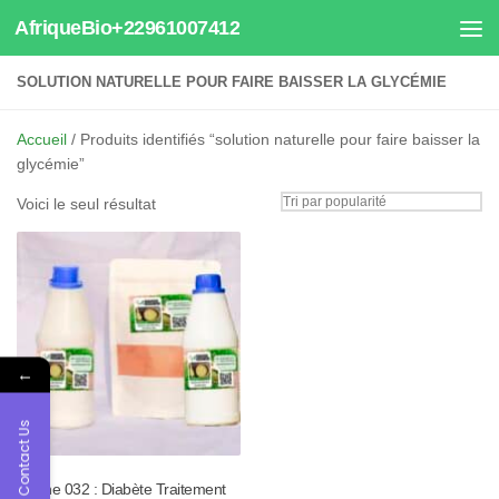
AfriqueBio+22961007412
Au dessous du contenu
SOLUTION NATURELLE POUR FAIRE BAISSER LA GLYCÉMIE
Accueil
/ Produits identifiés “solution naturelle pour faire baisser la
glycémie”
Voici le seul résultat
←
Contact Us
Tisane 032 : Diabète Traitement